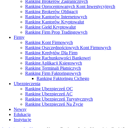
Ranking Brokerów Zagranicznych
Ranking Oprocentowanych Kont Inwestycyjnych
Ranking Brokerów Obligacji
Ranking Kantorów Internetowych
Ranking Kantorów Kryptowalut
Ranking Giełd Kryptowalut
Ranking Firm Prop Tradingowych
Firmy
Ranking Kont Firmowych
Ranking Oszczędnościowych Kont Firmowych
Ranking Kredytów Dla Firm
Ranking Rachunkowości Bankowej
Ranking Aplikacji Księgowych
Ranking Terminali Płatniczych
Ranking Firm Faktoringowych
Ranking Faktoringu Cichego
Ubezpieczenia
Ranking Ubezpieczeń OC
Ranking Ubezpieczeń AC
Ranking Ubezpieczeń Turystycznych
Ranking Ubezpieczeń Na Życie
Newsy
Edukacja
Instytucje