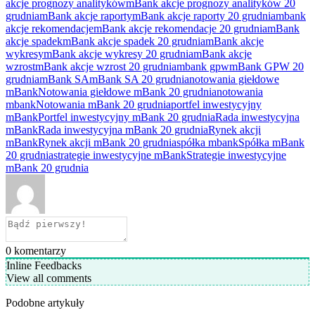
akcje prognozy analityków
mBank akcje prognozy analityków 20
grudnia
mBank akcje raporty
mBank akcje raporty 20 grudnia
mbank
akcje rekomendacje
mBank akcje rekomendacje 20 grudnia
mBank
akcje spadek
mBank akcje spadek 20 grudnia
mBank akcje
wykresy
mBank akcje wykresy 20 grudnia
mBank akcje
wzrost
mBank akcje wzrost 20 grudnia
mbank gpw
mBank GPW 20
grudnia
mBank SA
mBank SA 20 grudnia
notowania giełdowe
mBank
Notowania giełdowe mBank 20 grudnia
notowania
mbank
Notowania mBank 20 grudnia
portfel inwestycyjny
mBank
Portfel inwestycyjny mBank 20 grudnia
Rada inwestycyjna
mBank
Rada inwestycyjna mBank 20 grudnia
Rynek akcji
mBank
Rynek akcji mBank 20 grudnia
spółka mbank
Spółka mBank
20 grudnia
strategie inwestycyjne mBank
Strategie inwestycyjne
mBank 20 grudnia
0
komentarzy
Inline Feedbacks
View all comments
Podobne artykuły