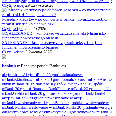
Restrukturyzacja finansowa firmy – kiedy warto działać wcześniej?
Czytaj więcej
29 czerwca 2026
Pośrednik kredytowy po odmowie w banku – co możesz zrobić,
zamiast składać kolejne wnioski?
Czytaj więcej
5 maja 2026
SALESIANER – kompleksowe zarządzanie tekstyliami jako
fundament nowoczesnego biznesu
Czytaj więcej
9 kwietnia 2026
bankujesz
Redaktor portalu Bankujesz
akcje mbank
Akcje mBank 20 grudnia
aktualności
mBank
Aktualności mBank 20 grudnia
analiza kursu mBank
Analiza
kursu mBank 20 grudnia
Analizy spółki mBank
Analizy spółki
mBank 20 grudnia
finanse mBank
Finanse mBank 20 grudnia
giełda
mbank
Giełda mBank 20 grudnia
handel akcjami mBank
Handel
akcjami mBank 20 grudnia
inwestowanie w akcje
mBank
Inwestowanie w akcje mBank 20 grudnia
Inwestowanie w
mBank Polski
Inwestowanie w mBank Polski 20 grudnia
Inwestycje
długoterminowe w mBank
Inwestycje długoterminowe w mBank 20