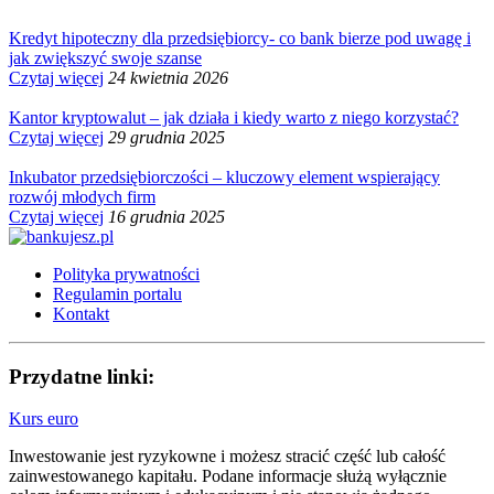
Kredyt hipoteczny dla przedsiębiorcy- co bank bierze pod uwagę i
jak zwiększyć swoje szanse
Czytaj więcej
24 kwietnia 2026
Kantor kryptowalut – jak działa i kiedy warto z niego korzystać?
Czytaj więcej
29 grudnia 2025
Inkubator przedsiębiorczości – kluczowy element wspierający
rozwój młodych firm
Czytaj więcej
16 grudnia 2025
Polityka prywatności
Regulamin portalu
Kontakt
Przydatne linki:
Kurs euro
Inwestowanie jest ryzykowne i możesz stracić część lub całość
zainwestowanego kapitału. Podane informacje służą wyłącznie