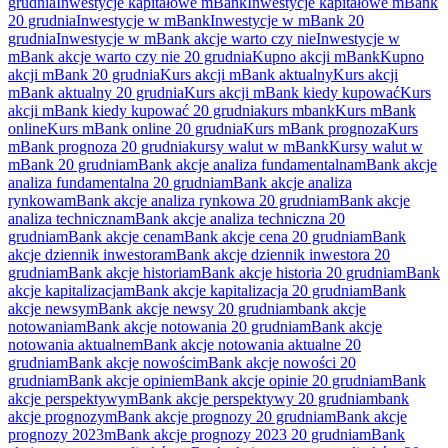
grudnia
Inwestycje kapitałowe mBank
Inwestycje kapitałowe mBank
20 grudnia
Inwestycje w mBank
Inwestycje w mBank 20
grudnia
Inwestycje w mBank akcje warto czy nie
Inwestycje w
mBank akcje warto czy nie 20 grudnia
Kupno akcji mBank
Kupno
akcji mBank 20 grudnia
Kurs akcji mBank aktualny
Kurs akcji
mBank aktualny 20 grudnia
Kurs akcji mBank kiedy kupować
Kurs
akcji mBank kiedy kupować 20 grudnia
kurs mbank
Kurs mBank
online
Kurs mBank online 20 grudnia
Kurs mBank prognoza
Kurs
mBank prognoza 20 grudnia
kursy walut w mBank
Kursy walut w
mBank 20 grudnia
mBank akcje analiza fundamentalna
mBank akcje
analiza fundamentalna 20 grudnia
mBank akcje analiza
rynkowa
mBank akcje analiza rynkowa 20 grudnia
mBank akcje
analiza techniczna
mBank akcje analiza techniczna 20
grudnia
mBank akcje cena
mBank akcje cena 20 grudnia
mBank
akcje dziennik inwestora
mBank akcje dziennik inwestora 20
grudnia
mBank akcje historia
mBank akcje historia 20 grudnia
mBank
akcje kapitalizacja
mBank akcje kapitalizacja 20 grudnia
mBank
akcje newsy
mBank akcje newsy 20 grudnia
mbank akcje
notowania
mBank akcje notowania 20 grudnia
mBank akcje
notowania aktualne
mBank akcje notowania aktualne 20
grudnia
mBank akcje nowości
mBank akcje nowości 20
grudnia
mBank akcje opinie
mBank akcje opinie 20 grudnia
mBank
akcje perspektywy
mBank akcje perspektywy 20 grudnia
mbank
akcje prognozy
mBank akcje prognozy 20 grudnia
mBank akcje
prognozy 2023
mBank akcje prognozy 2023 20 grudnia
mBank