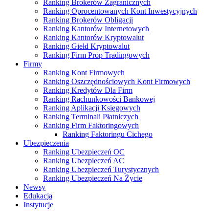
Ranking Brokerów Zagranicznych
Ranking Oprocentowanych Kont Inwestycyjnych
Ranking Brokerów Obligacji
Ranking Kantorów Internetowych
Ranking Kantorów Kryptowalut
Ranking Giełd Kryptowalut
Ranking Firm Prop Tradingowych
Firmy
Ranking Kont Firmowych
Ranking Oszczędnościowych Kont Firmowych
Ranking Kredytów Dla Firm
Ranking Rachunkowości Bankowej
Ranking Aplikacji Księgowych
Ranking Terminali Płatniczych
Ranking Firm Faktoringowych
Ranking Faktoringu Cichego
Ubezpieczenia
Ranking Ubezpieczeń OC
Ranking Ubezpieczeń AC
Ranking Ubezpieczeń Turystycznych
Ranking Ubezpieczeń Na Życie
Newsy
Edukacja
Instytucje