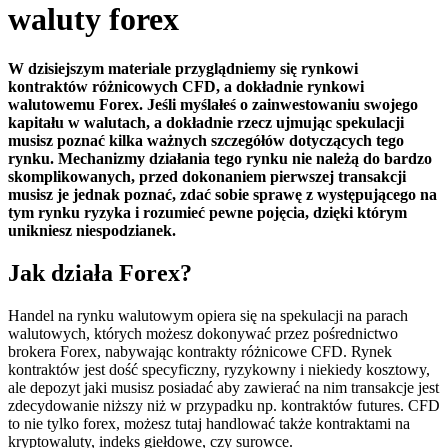
waluty forex
W dzisiejszym materiale przyglądniemy się rynkowi
kontraktów różnicowych CFD, a dokładnie rynkowi
walutowemu Forex. Jeśli myślałeś o zainwestowaniu swojego
kapitału w walutach, a dokładnie rzecz ujmując spekulacji
musisz poznać kilka ważnych szczegółów dotyczących tego
rynku. Mechanizmy działania tego rynku nie należą do bardzo
skomplikowanych, przed dokonaniem pierwszej transakcji
musisz je jednak poznać, zdać sobie sprawę z występującego na
tym rynku ryzyka i rozumieć pewne pojęcia, dzięki którym
unikniesz niespodzianek.
Jak działa Forex?
Handel na rynku walutowym opiera się na spekulacji na parach
walutowych, których możesz dokonywać przez pośrednictwo
brokera Forex, nabywając kontrakty różnicowe CFD. Rynek
kontraktów jest dość specyficzny, ryzykowny i niekiedy kosztowy,
ale depozyt jaki musisz posiadać aby zawierać na nim transakcje jest
zdecydowanie niższy niż w przypadku np. kontraktów futures. CFD
to nie tylko forex, możesz tutaj handlować także kontraktami na
kryptowaluty, indeks giełdowe, czy surowce.