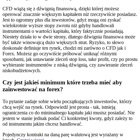
CFD wiążą się z dźwignią finansową, dzięki której możesz
operować znacznie większym kapitałem niż rzeczywiście posiadasz.
Jest to ogromny plus dla inwestorów, gdyż mogą oni zyskać
wielokrotnie wyższe stopy zwrotu niż gdyby handlowali
instrumentami o wartości kapitału, który faktycznie posiadają.
Niestety działa to w dwie strony, dlatego dźwignia finansowa może
być także winowajcą dużo większych strat. Ryzyko, to słowo
doskonale definiuje ten rynek, chodzi mi zarówno o CFD jak i
Forex. Możesz go oczywiście próbować uniknąć różnymi
sposobami, jak ustawianie zleceń stop loss, take profit, czy po prostu
wybieranie instrumentów z niską dźwignią, czy zawieranie zleceń
niskobudżetowych.
Czy jest jakieś minimum które trzeba mieć aby
zainwestować na forex?
To pytanie zadaje sobie wielu początkujących inwestorów, którzy
chcą wejść na rynek. Odpowiedź jest prosta - tak, istnieją
ograniczenia co do minimalnego kapitału jaki musisz posiadać. Nie
jestem w stanie jednak podać Ci konkretnej kwoty, gdyż zależy to
od instrumentu jakim chcesz handlować.
Pojedynczy kontrakt na daną parę walutową jest wyrażany w