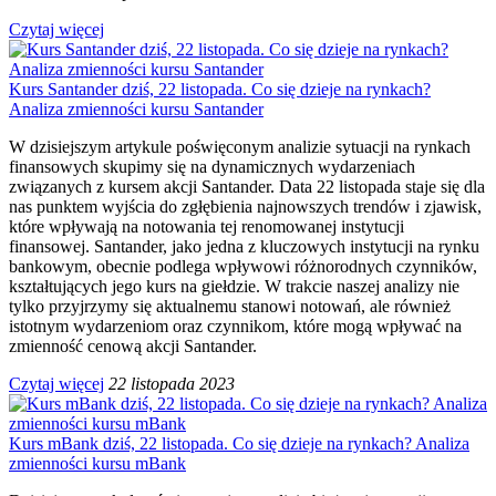
Czytaj więcej
Kurs Santander dziś, 22 listopada. Co się dzieje na rynkach?
Analiza zmienności kursu Santander
W dzisiejszym artykule poświęconym analizie sytuacji na rynkach
finansowych skupimy się na dynamicznych wydarzeniach
związanych z kursem akcji Santander. Data 22 listopada staje się dla
nas punktem wyjścia do zgłębienia najnowszych trendów i zjawisk,
które wpływają na notowania tej renomowanej instytucji
finansowej. Santander, jako jedna z kluczowych instytucji na rynku
bankowym, obecnie podlega wpływowi różnorodnych czynników,
kształtujących jego kurs na giełdzie. W trakcie naszej analizy nie
tylko przyjrzymy się aktualnemu stanowi notowań, ale również
istotnym wydarzeniom oraz czynnikom, które mogą wpływać na
zmienność cenową akcji Santander.
Czytaj więcej
22 listopada 2023
Kurs mBank dziś, 22 listopada. Co się dzieje na rynkach? Analiza
zmienności kursu mBank