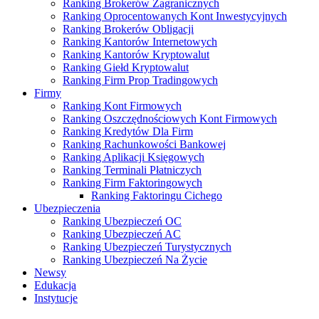
Ranking Brokerów Zagranicznych
Ranking Oprocentowanych Kont Inwestycyjnych
Ranking Brokerów Obligacji
Ranking Kantorów Internetowych
Ranking Kantorów Kryptowalut
Ranking Giełd Kryptowalut
Ranking Firm Prop Tradingowych
Firmy
Ranking Kont Firmowych
Ranking Oszczędnościowych Kont Firmowych
Ranking Kredytów Dla Firm
Ranking Rachunkowości Bankowej
Ranking Aplikacji Księgowych
Ranking Terminali Płatniczych
Ranking Firm Faktoringowych
Ranking Faktoringu Cichego
Ubezpieczenia
Ranking Ubezpieczeń OC
Ranking Ubezpieczeń AC
Ranking Ubezpieczeń Turystycznych
Ranking Ubezpieczeń Na Życie
Newsy
Edukacja
Instytucje