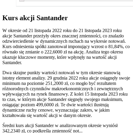
Kurs akcji Santander
W okresie od 21 listopada 2022 roku do 21 listopada 2023 roku
akcje Santander przeżyły okres znacznej zmienności, co znalazło
odzwierciedlenie w dynamicznych ruchach na wykresie notowań.
Kurs odniesienia spółki zanotował imponujący wzrost o 81,84%, co
równało się zmianie o 222,6000 zł na akcję. Analiza tego okresu
ukazuje kluczowe momenty, które wpłynęły na wartość akcji
Santander.
Dwa skrajne punkty wartości notowań w tym okresie stanowią
istotny element analizy. 29 grudnia 2022 roku akcje osiągnęły swoje
minimum na poziomie 251,2000 zł, co mogło być rezultatem
różnorodnych czynników makroekonomicznych i zewnętrznych
wpływających na rynek finansowy. Z kolei 15 listopada 2023 roku
to czas, w którym akcje Santander sięgnęły swojego maksimum,
osiągając poziom 499,6000 zł. Te dwie wartości ilustrują
dynamiczne ruchy cenowe, wyznaczając zakres, w jakim
kształtowała się wartość akcji w danym okresie.
Średni kurs akcji Santander w analizowanym okresie wyniósł
342,2340 zł, co podkreśla zmienność not...