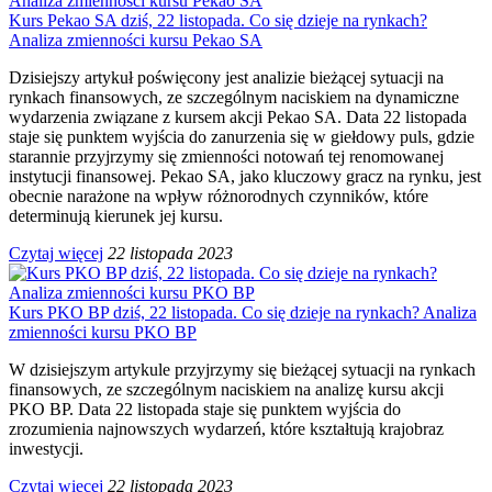
Kurs Pekao SA dziś, 22 listopada. Co się dzieje na rynkach?
Analiza zmienności kursu Pekao SA
Dzisiejszy artykuł poświęcony jest analizie bieżącej sytuacji na
rynkach finansowych, ze szczególnym naciskiem na dynamiczne
wydarzenia związane z kursem akcji Pekao SA. Data 22 listopada
staje się punktem wyjścia do zanurzenia się w giełdowy puls, gdzie
starannie przyjrzymy się zmienności notowań tej renomowanej
instytucji finansowej. Pekao SA, jako kluczowy gracz na rynku, jest
obecnie narażone na wpływ różnorodnych czynników, które
determinują kierunek jej kursu.
Czytaj więcej
22 listopada 2023
Kurs PKO BP dziś, 22 listopada. Co się dzieje na rynkach? Analiza
zmienności kursu PKO BP
W dzisiejszym artykule przyjrzymy się bieżącej sytuacji na rynkach
finansowych, ze szczególnym naciskiem na analizę kursu akcji
PKO BP. Data 22 listopada staje się punktem wyjścia do
zrozumienia najnowszych wydarzeń, które kształtują krajobraz
inwestycji.
Czytaj więcej
22 listopada 2023