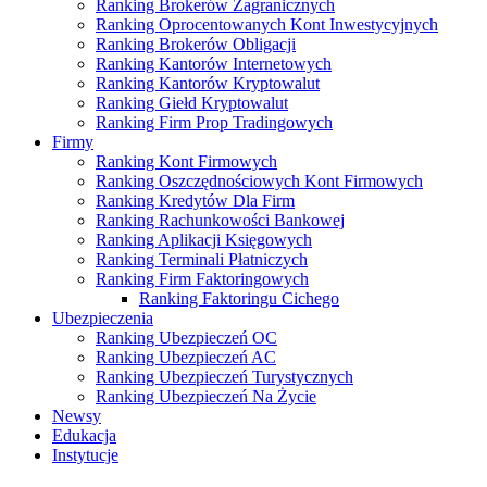
Ranking Brokerów Zagranicznych
Ranking Oprocentowanych Kont Inwestycyjnych
Ranking Brokerów Obligacji
Ranking Kantorów Internetowych
Ranking Kantorów Kryptowalut
Ranking Giełd Kryptowalut
Ranking Firm Prop Tradingowych
Firmy
Ranking Kont Firmowych
Ranking Oszczędnościowych Kont Firmowych
Ranking Kredytów Dla Firm
Ranking Rachunkowości Bankowej
Ranking Aplikacji Księgowych
Ranking Terminali Płatniczych
Ranking Firm Faktoringowych
Ranking Faktoringu Cichego
Ubezpieczenia
Ranking Ubezpieczeń OC
Ranking Ubezpieczeń AC
Ranking Ubezpieczeń Turystycznych
Ranking Ubezpieczeń Na Życie
Newsy
Edukacja
Instytucje