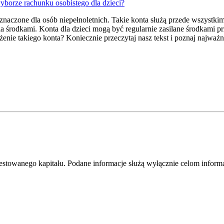
borze rachunku osobistego dla dzieci?
eznaczone dla osób niepełnoletnich. Takie konta służą przede wszyst
a środkami. Konta dla dzieci mogą być regularnie zasilane środkami p
ie takiego konta? Koniecznie przeczytaj nasz tekst i poznaj najważni
westowanego kapitału. Podane informacje służą wyłącznie celom infor