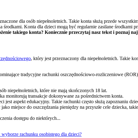
eznaczone dla osób niepełnoletnich. Takie konta służą przede wszyst
a środkami. Konta dla dzieci mogą być regularnie zasilane środkami p
żenie takiego konta? Koniecznie przeczytaj nasz tekst i poznaj na
czędnościowego
, który jest przeznaczony dla niepełnoletnich. Takie k
ominające tradycyjne rachunki oszczędnościowo-rozliczeniowe (ROR). 
sób niepełnoletnich, które nie mają skończonych 18 lat.
ka monitorują transakcje dokonywane za pośrednictwem konta.
i jest aspekt edukacyjny. Takie rachunki często służą zapoznaniu dzi
 jako miejsce do oszczędzania pieniędzy na przyszłe cele dziecka, ta
zenia dostępu do niektórych...