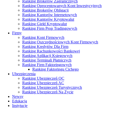
Ranking Brokerów Zagranicznych
Ranking Oprocentowanych Kont Inwestycyjnych
Ranking Brokerów Obligacji
Ranking Kantorów Internetowych
Ranking Kantorów Kryptowalut
Ranking Giełd Kryptowalut
Ranking Firm Prop Tradingowych
Firmy
Ranking Kont Firmowych
Ranking Oszczędnościowych Kont Firmowych
Ranking Kredytów Dla Firm
Ranking Rachunkowości Bankowej
Ranking Aplikacji Księgowych
Ranking Terminali Płatniczych
Ranking Firm Faktoringowych
Ranking Faktoringu Cichego
Ubezpieczenia
Ranking Ubezpieczeń OC
Ranking Ubezpieczeń AC
Ranking Ubezpieczeń Turystycznych
Ranking Ubezpieczeń Na Życie
Newsy
Edukacja
Instytucje