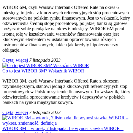
WIBOR 6M, czyli Warsaw Interbank Offered Rate na okres 6
miesięcy, to jedna z kluczowych referencyjnych stóp procentowych
stosowanych na polskim rynku finansowym. Jest to wskaźnik, który
odzwierciedla średnią stopę procentową, po jakiej banki są gotowe
pożyczać sobie pieniądze na okres 6 miesięcy. WIBOR 6M pełni
istotną rolę w kształtowaniu warunków finansowania oraz jest
kluczowym elementem w ustalaniu oprocentowania różnych
instrumentów finansowych, takich jak kredyty hipoteczne czy
obligacje.
Czytaj więcej
7 listopada 2023
Co to jest WIBOR 3M? Wskaźnik WIBOR
WIBOR 3M, czyli Warsaw Interbank Offered Rate z okresem
trzymiesięcznym, stanowi jedną z kluczowych referencyjnych stop
procentowych w Polskim systemie finansowym. To wskaźnik, który
odzwierciedla oprocentowanie kredytów i depozytów w polskich
bankach na rynku międzybankowym.
Czytaj więcej
7 listopada 2023
WIBOR 3M – wtorek, 7 listopada. Ile wynosi stawka WIBOR –