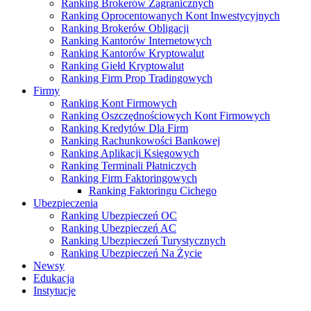
Ranking Brokerów Zagranicznych
Ranking Oprocentowanych Kont Inwestycyjnych
Ranking Brokerów Obligacji
Ranking Kantorów Internetowych
Ranking Kantorów Kryptowalut
Ranking Giełd Kryptowalut
Ranking Firm Prop Tradingowych
Firmy
Ranking Kont Firmowych
Ranking Oszczędnościowych Kont Firmowych
Ranking Kredytów Dla Firm
Ranking Rachunkowości Bankowej
Ranking Aplikacji Księgowych
Ranking Terminali Płatniczych
Ranking Firm Faktoringowych
Ranking Faktoringu Cichego
Ubezpieczenia
Ranking Ubezpieczeń OC
Ranking Ubezpieczeń AC
Ranking Ubezpieczeń Turystycznych
Ranking Ubezpieczeń Na Życie
Newsy
Edukacja
Instytucje