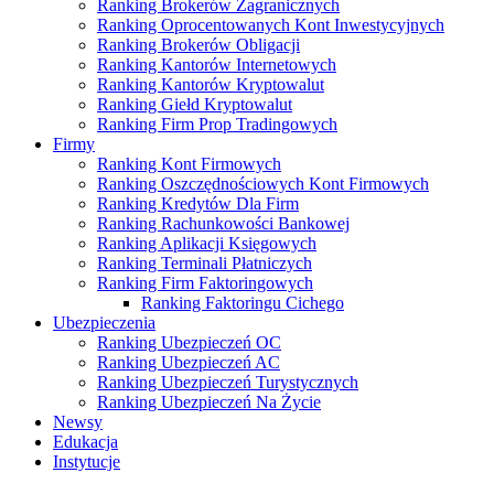
Ranking Brokerów Zagranicznych
Ranking Oprocentowanych Kont Inwestycyjnych
Ranking Brokerów Obligacji
Ranking Kantorów Internetowych
Ranking Kantorów Kryptowalut
Ranking Giełd Kryptowalut
Ranking Firm Prop Tradingowych
Firmy
Ranking Kont Firmowych
Ranking Oszczędnościowych Kont Firmowych
Ranking Kredytów Dla Firm
Ranking Rachunkowości Bankowej
Ranking Aplikacji Księgowych
Ranking Terminali Płatniczych
Ranking Firm Faktoringowych
Ranking Faktoringu Cichego
Ubezpieczenia
Ranking Ubezpieczeń OC
Ranking Ubezpieczeń AC
Ranking Ubezpieczeń Turystycznych
Ranking Ubezpieczeń Na Życie
Newsy
Edukacja
Instytucje