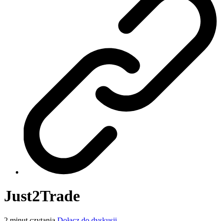
Just2Trade
2
minut czytania
Dołącz do dyskusji