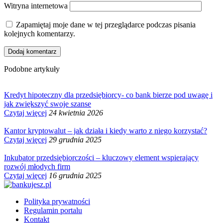
Witryna internetowa
Zapamiętaj moje dane w tej przeglądarce podczas pisania
kolejnych komentarzy.
Podobne artykuły
Kredyt hipoteczny dla przedsiębiorcy- co bank bierze pod uwagę i
jak zwiększyć swoje szanse
Czytaj więcej
24 kwietnia 2026
Kantor kryptowalut – jak działa i kiedy warto z niego korzystać?
Czytaj więcej
29 grudnia 2025
Inkubator przedsiębiorczości – kluczowy element wspierający
rozwój młodych firm
Czytaj więcej
16 grudnia 2025
Polityka prywatności
Regulamin portalu
Kontakt