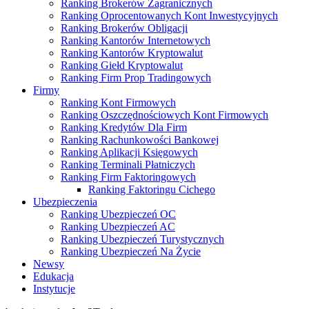
Ranking Brokerów Zagranicznych
Ranking Oprocentowanych Kont Inwestycyjnych
Ranking Brokerów Obligacji
Ranking Kantorów Internetowych
Ranking Kantorów Kryptowalut
Ranking Giełd Kryptowalut
Ranking Firm Prop Tradingowych
Firmy
Ranking Kont Firmowych
Ranking Oszczędnościowych Kont Firmowych
Ranking Kredytów Dla Firm
Ranking Rachunkowości Bankowej
Ranking Aplikacji Księgowych
Ranking Terminali Płatniczych
Ranking Firm Faktoringowych
Ranking Faktoringu Cichego
Ubezpieczenia
Ranking Ubezpieczeń OC
Ranking Ubezpieczeń AC
Ranking Ubezpieczeń Turystycznych
Ranking Ubezpieczeń Na Życie
Newsy
Edukacja
Instytucje