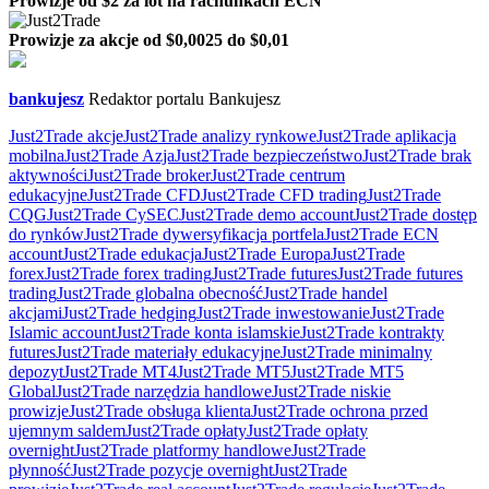
Prowizje od $2 za lot na rachunkach ECN
Prowizje za akcje od $0,0025 do $0,01
bankujesz
Redaktor portalu Bankujesz
Just2Trade akcje
Just2Trade analizy rynkowe
Just2Trade aplikacja
mobilna
Just2Trade Azja
Just2Trade bezpieczeństwo
Just2Trade brak
aktywności
Just2Trade broker
Just2Trade centrum
edukacyjne
Just2Trade CFD
Just2Trade CFD trading
Just2Trade
CQG
Just2Trade CySEC
Just2Trade demo account
Just2Trade dostęp
do rynków
Just2Trade dywersyfikacja portfela
Just2Trade ECN
account
Just2Trade edukacja
Just2Trade Europa
Just2Trade
forex
Just2Trade forex trading
Just2Trade futures
Just2Trade futures
trading
Just2Trade globalna obecność
Just2Trade handel
akcjami
Just2Trade hedging
Just2Trade inwestowanie
Just2Trade
Islamic account
Just2Trade konta islamskie
Just2Trade kontrakty
futures
Just2Trade materiały edukacyjne
Just2Trade minimalny
depozyt
Just2Trade MT4
Just2Trade MT5
Just2Trade MT5
Global
Just2Trade narzędzia handlowe
Just2Trade niskie
prowizje
Just2Trade obsługa klienta
Just2Trade ochrona przed
ujemnym saldem
Just2Trade opłaty
Just2Trade opłaty
overnight
Just2Trade platformy handlowe
Just2Trade
płynność
Just2Trade pozycje overnight
Just2Trade