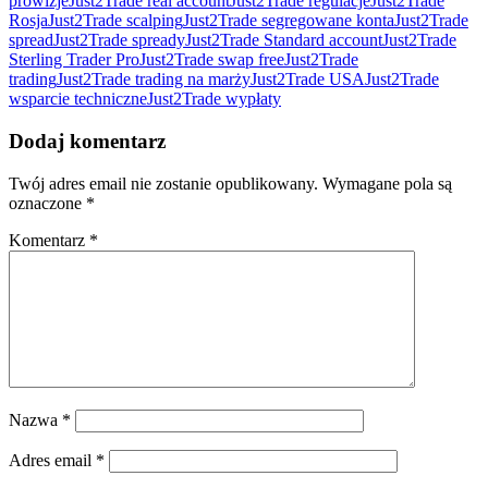
prowizje
Just2Trade real account
Just2Trade regulacje
Just2Trade
Rosja
Just2Trade scalping
Just2Trade segregowane konta
Just2Trade
spread
Just2Trade spready
Just2Trade Standard account
Just2Trade
Sterling Trader Pro
Just2Trade swap free
Just2Trade
trading
Just2Trade trading na marży
Just2Trade USA
Just2Trade
wsparcie techniczne
Just2Trade wypłaty
Dodaj komentarz
Twój adres email nie zostanie opublikowany.
Wymagane pola są
oznaczone
*
Komentarz
*
Nazwa
*
Adres email
*