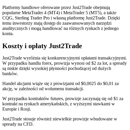
Platformy handlowe oferowane przez Just2Trade obejmują
popularne MetaTrader 4 (MT4) i MetaTrader 5 (MT5), a także
CQG, Sterling Trader Pro i własną platformę Just2Trade. Dzięki
temu inwestorzy mają dostęp do zaawansowanych narzędzi
analitycznych i mogą handlować na różnych rynkach z jednego
konta.
Koszty i opłaty Just2Trade
Just2Trade wyróżnia się konkurencyjnymi opłatami transakcyjnymi.
W przypadku handlu forex, prowizja wynosi od $2 za lot, a spready
są niskie dzięki wysokiej płynności pochodzącej od dużych
banków.
Handel akcjami wiąże się z prowizjami od $0,0025 do $0,01 za
akcję, w zależności od wolumenu transakcji.
W przypadku kontraktów futures, prowizje zaczynają się od $1 za
kontrakt na rynkach amerykańskich, z wyższymi stawkami w
Europie i Rosji.
Just2Trade stosuje również niewielkie prowizje wbudowane w
spready na CFD.