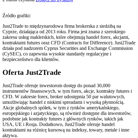
Źródło grafiki:
Just2Trade to międzynarodowa firma brokerska z siedzibą na
Cyprze, działająca od 2013 roku. Firma jest znana z szerokiego
zakresu usług maklerskich, które obejmują handel forex, akcjami,
kontraktami futures oraz CFD (Contracts for Difference). Just2Trade
działa pod nadzorem Cyprus Securities and Exchange Commission
(CySEC), co zapewnia wysokie standardy regulacyjne i
bezpieczeństwo dla klientów.
Oferta Just2Trade
Just2Trade oferuje inwestorom dostęp do ponad 30,000
instrumentów finansowych, w tym forex, akcje, kontrakty futures i
CFD. W zakresie forex, broker udostępnia 50 par walutowych,
umożliwiając handel z niskimi spreadami i wysoką płynnością.
Akcje globalnych spółek, w tym z rynków amerykańskiego,
europejskiego i azjatyckiego, są również dostępne dla inwestorów,
podobnie jak kontrakty futures z głównych rynków, takich jak
USA, UE i Rosja. Dodatkowo, Just2Trade oferuje handel
kontraktami na różnicę kursową na indeksy, towary, metale i inne
aktywa.