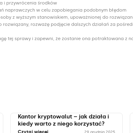
a i przywrócenia środków
ałań naprawczych w celu zapobiegania podobnym błędom
 osoby z wyższym stanowiskiem, upoważnionej do rozwiązani
bko rozwiązany, rozważę podjęcie dalszych działań za poś
ę tej sprawy i zapewni, że zostanie ona potraktowana z na
Kantor kryptowalut – jak działa i
kiedy warto z niego korzystać?
Czytaj więcej
29 grudnia 2025