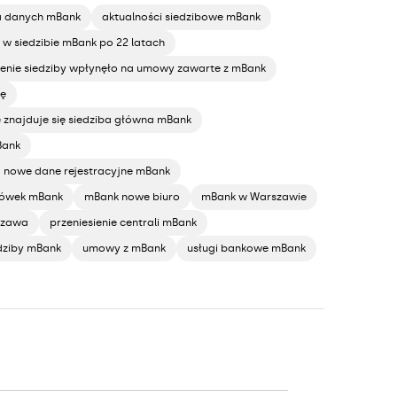
ja danych mBank
aktualności siedzibowe mBank
o w siedzibie mBank po 22 latach
ienie siedziby wpłynęło na umowy zawarte z mBank
bę
 znajduje się siedziba główna mBank
Bank
ą nowe dane rejestracyjne mBank
acówek mBank
mBank nowe biuro
mBank w Warszawie
szawa
przeniesienie centrali mBank
edziby mBank
umowy z mBank
usługi bankowe mBank