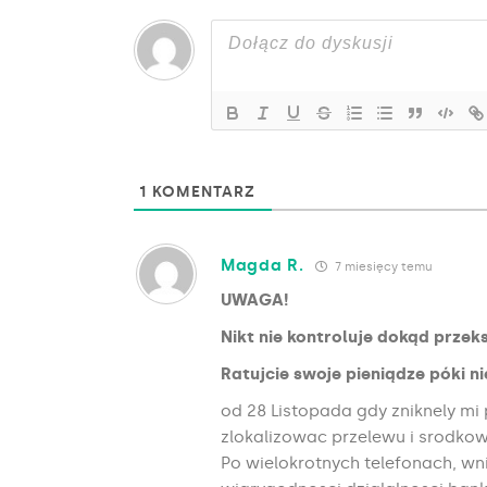
1
KOMENTARZ
Magda R.
7 miesięcy temu
UWAGA!
Nikt nie kontroluje dokąd przek
Ratujcie swoje pieniądze póki n
od 28 Listopada gdy zniknely mi p
zlokalizowac przelewu i srodko
Po wielokrotnych telefonach, wni