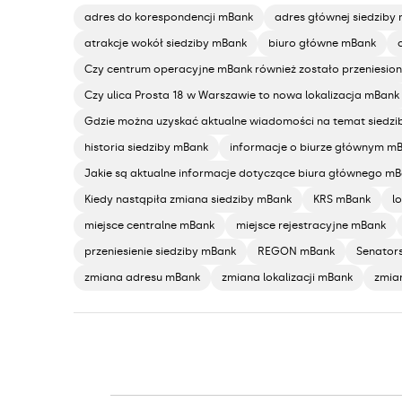
adres do korespondencji mBank
adres głównej siedziby
atrakcje wokół siedziby mBank
biuro główne mBank
Czy centrum operacyjne mBank również zostało przeniesio
Czy ulica Prosta 18 w Warszawie to nowa lokalizacja mBank
Gdzie można uzyskać aktualne wiadomości na temat siedz
historia siedziby mBank
informacje o biurze głównym m
Jakie są aktualne informacje dotyczące biura głównego m
Kiedy nastąpiła zmiana siedziby mBank
KRS mBank
l
miejsce centralne mBank
miejsce rejestracyjne mBank
przeniesienie siedziby mBank
REGON mBank
Senator
zmiana adresu mBank
zmiana lokalizacji mBank
zmia