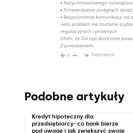
• Natychmiastowego rozwiązani
• Potwierdzenia podjętych dzi
• Bezpośredniej komunikacji od
Jeśli problem nie zostanie szy
regulacyjnych i prawnych.
Ufam, że Zarząd dostrzeże powag
Z poważaniem,
Odpowiedz
0
Podobne artykuły
Kredyt hipoteczny dla
przedsiębiorcy- co bank bierze
pod uwagę i jak zwiększyć swoje