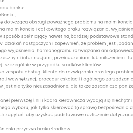
u!
zadu banku:
mBanku,
argę dotyczącą obsługi poważnego problemu na moim koncie,
a moim koncie i całkowitego braku rozwiązania, wyjaśnieni
 w sposób spełniający nawet najbardziej podstawowe stan
, działań następczych i zapewnień, że problem jest „bada
go wyjaśnienia, harmonogramu rozwiązania ani odpowiedzi
zecznymi informacjami, przeinaczeniami lub milczeniem. Ta
wej, szczególnie w przypadku środków klientów.
a zespołu obsługi klienta do rozwiązania prostego probl
li wewnętrznej, procedur eskalacji i ogólnego zarządzani
w jest nie tylko nieuzasadnione, ale także zasadniczo po
nel pierwszej linii i kadra kierownicza wydają się niechętn
nnego wyboru, jak tylko skierować tę sprawę bezpośrednio d
ch zapytań, aby uzyskać podstawowe rozliczenie dotyczące 
śnienia przyczyn braku środków