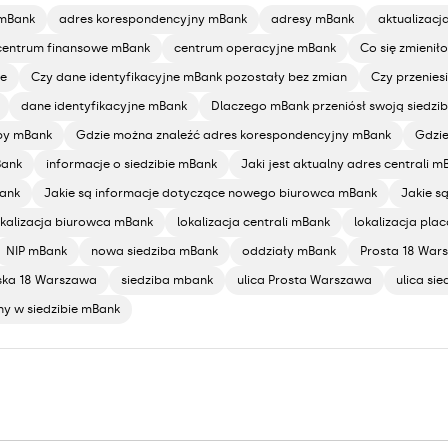
 mBank
adres korespondencyjny mBank
adresy mBank
aktualizac
centrum finansowe mBank
centrum operacyjne mBank
Co się zmienił
ne
Czy dane identyfikacyjne mBank pozostały bez zmian
Czy przenies
dane identyfikacyjne mBank
Dlaczego mBank przeniósł swoją siedzi
iby mBank
Gdzie można znaleźć adres korespondencyjny mBank
Gdzie
Bank
informacje o siedzibie mBank
Jaki jest aktualny adres centrali m
Bank
Jakie są informacje dotyczące nowego biurowca mBank
Jakie s
okalizacja biurowca mBank
lokalizacja centrali mBank
lokalizacja pl
NIP mBank
nowa siedziba mBank
oddziały mBank
Prosta 18 War
ska 18 Warszawa
siedziba mbank
ulica Prosta Warszawa
ulica si
ny w siedzibie mBank