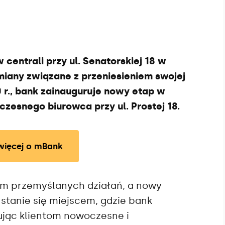
 centrali przy
ul. Senatorskiej 18 w
miany związane z przeniesieniem swojej
0 r., bank zainauguruje nowy etap w
woczesnego biurowca przy
ul. Prostej 18.
więcej o mBank
em przemyślanych działań, a nowy
 stanie się miejscem, gdzie bank
ując klientom nowoczesne i