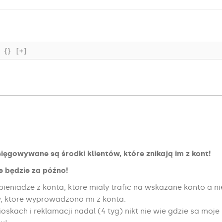
{}
[+]
sięgowywane są środki klientów, które znikają im z kont!
ie będzie za późno!
ieniadze z konta, ktore mialy trafic na wskazane konto a nie
w, ktore wyprowadzono mi z konta.
oskach i reklamacji nadal (4 tyg) nikt nie wie gdzie sa moje