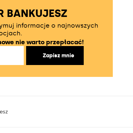
R BANKUJESZ
rzymuj informacje o najnowszych
ocjach.
nsowe nie warto przepłacać!
Zapisz mnie
esz