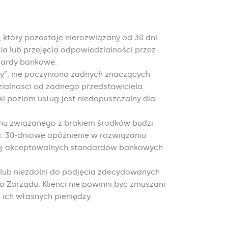
 który pozostaje nierozwiązany od 30 dni.
a lub przejęcia odpowiedzialności przez
dardy bankowe.
ny”, nie poczyniono żadnych znaczących
alności od żadnego przedstawiciela.
ki poziom usług jest niedopuszczalny dla
emu związanego z brakiem środków budzi
a. 30-dniowe opóźnienie w rozwiązaniu
niżej akceptowalnych standardów bankowych
i lub niezdolni do podjęcia zdecydowanych
o Zarządu. Klienci nie powinni być zmuszani
ich własnych pieniędzy.