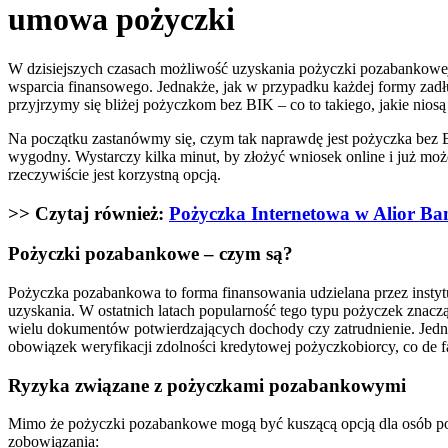
umowa pożyczki
W dzisiejszych czasach możliwość uzyskania pożyczki pozabankowej o
wsparcia finansowego. Jednakże, jak w przypadku każdej formy zadł
przyjrzymy się bliżej pożyczkom bez BIK – co to takiego, jakie niosą
Na początku zastanówmy się, czym tak naprawdę jest pożyczka bez BIK
wygodny. Wystarczy kilka minut, by złożyć wniosek online i już moż
rzeczywiście jest korzystną opcją.
>> Czytaj również:
Pożyczka Internetowa w Alior Ban
Pożyczki pozabankowe – czym są?
Pożyczka pozabankowa to forma finansowania udzielana przez instytu
uzyskania. W ostatnich latach popularność tego typu pożyczek znacz
wielu dokumentów potwierdzających dochody czy zatrudnienie. Jedna
obowiązek weryfikacji zdolności kredytowej pożyczkobiorcy, co de fa
Ryzyka związane z pożyczkami pozabankowymi
Mimo że pożyczki pozabankowe mogą być kuszącą opcją dla osób pot
zobowiązania: