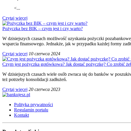
<...
Czytaj więcej
Pożyczka bez BIK – czym jest i czy warto?
W dzisiejszych czasach możliwość uzyskania pożyczki pozabankowej o
wsparcia finansowego. Jednakże, jak w przypadku każdej formy zadł
Czytaj więcej
10 czerwca 2024
Czym jest pożyczka gotówkowa? Jak dostać pożyczkę? Co zrobić że
W dzisiejszych czasach wiele osób zwraca się do banków w poszuk
też potrzeby konsolidacji zadłużeń.
Czytaj więcej
20 czerwca 2023
Polityka prywatności
Regulamin portalu
Kontakt