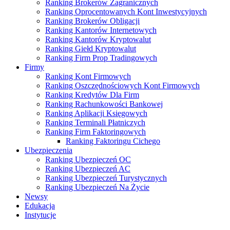
Ranking Brokerów Zagranicznych
Ranking Oprocentowanych Kont Inwestycyjnych
Ranking Brokerów Obligacji
Ranking Kantorów Internetowych
Ranking Kantorów Kryptowalut
Ranking Giełd Kryptowalut
Ranking Firm Prop Tradingowych
Firmy
Ranking Kont Firmowych
Ranking Oszczędnościowych Kont Firmowych
Ranking Kredytów Dla Firm
Ranking Rachunkowości Bankowej
Ranking Aplikacji Księgowych
Ranking Terminali Płatniczych
Ranking Firm Faktoringowych
Ranking Faktoringu Cichego
Ubezpieczenia
Ranking Ubezpieczeń OC
Ranking Ubezpieczeń AC
Ranking Ubezpieczeń Turystycznych
Ranking Ubezpieczeń Na Życie
Newsy
Edukacja
Instytucje