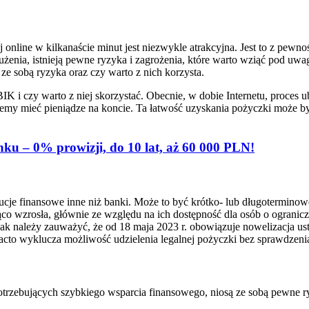
nline w kilkanaście minut jest niezwykle atrakcyjna. Jest to z pewn
użenia, istnieją pewne ryzyka i zagrożenia, które warto wziąć pod 
 ze sobą ryzyka oraz czy warto z nich korzysta.
 i czy warto z niej skorzystać. Obecnie, w dobie Internetu, proces u
emy mieć pieniądze na koncie. Ta łatwość uzyskania pożyczki może by
ku – 0% prowizji, do 10 lat, aż 60 000 PLN!
cje finansowe inne niż banki. Może to być krótko- lub długoterminow
ąco wzrosła, głównie ze względu na ich dostępność dla osób o ogranicz
k należy zauważyć, że od 18 maja 2023 r. obowiązuje nowelizacja usta
cto wyklucza możliwość udzielenia legalnej pożyczki bez sprawdzenia h
rzebujących szybkiego wsparcia finansowego, niosą ze sobą pewne ry