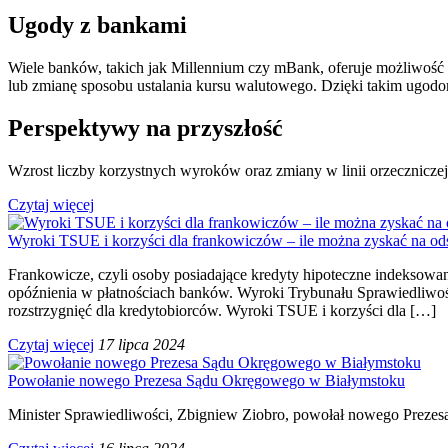
Ugody z bankami
Wiele banków, takich jak Millennium czy mBank, oferuje możliwość
lub zmianę sposobu ustalania kursu walutowego. Dzięki takim ugodo
Perspektywy na przyszłość
Wzrost liczby korzystnych wyroków oraz zmiany w linii orzecznicze
Czytaj więcej
Wyroki TSUE i korzyści dla frankowiczów – ile można zyskać na ods
Frankowicze, czyli osoby posiadające kredyty hipoteczne indeksowan
opóźnienia w płatnościach banków. Wyroki Trybunału Sprawiedliwośc
rozstrzygnięć dla kredytobiorców. Wyroki TSUE i korzyści dla […]
Czytaj więcej
17 lipca 2024
Powołanie nowego Prezesa Sądu Okręgowego w Białymstoku
Minister Sprawiedliwości, Zbigniew Ziobro, powołał nowego Prezes