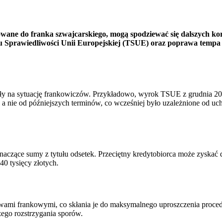
owane do franka szwajcarskiego, mogą spodziewać się dalszych kor
 Sprawiedliwości Unii Europejskiej (TSUE) oraz poprawa tempa or
y na sytuację frankowiczów. Przykładowo, wyrok TSUE z grudnia 20
a nie od późniejszych terminów, co wcześniej było uzależnione od u
czące sumy z tytułu odsetek. Przeciętny kredytobiorca może zyskać 
 tysięcy złotych​.
awami frankowymi, co skłania je do maksymalnego uproszczenia proced
ego rozstrzygania sporów.