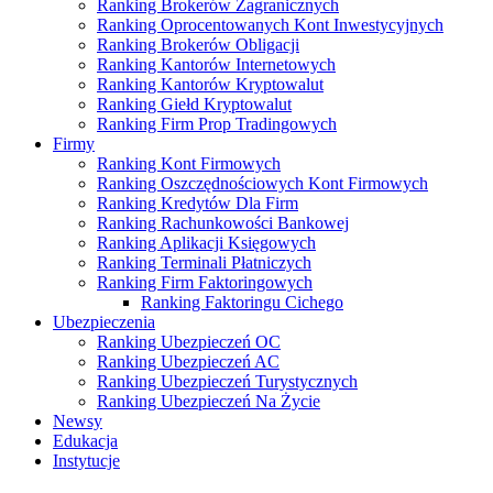
Ranking Brokerów Zagranicznych
Ranking Oprocentowanych Kont Inwestycyjnych
Ranking Brokerów Obligacji
Ranking Kantorów Internetowych
Ranking Kantorów Kryptowalut
Ranking Giełd Kryptowalut
Ranking Firm Prop Tradingowych
Firmy
Ranking Kont Firmowych
Ranking Oszczędnościowych Kont Firmowych
Ranking Kredytów Dla Firm
Ranking Rachunkowości Bankowej
Ranking Aplikacji Księgowych
Ranking Terminali Płatniczych
Ranking Firm Faktoringowych
Ranking Faktoringu Cichego
Ubezpieczenia
Ranking Ubezpieczeń OC
Ranking Ubezpieczeń AC
Ranking Ubezpieczeń Turystycznych
Ranking Ubezpieczeń Na Życie
Newsy
Edukacja
Instytucje