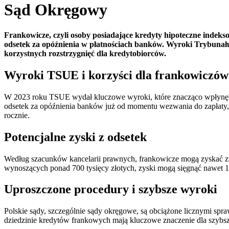
Sąd Okręgowy
Frankowicze, czyli osoby posiadające kredyty hipoteczne indeks
odsetek za opóźnienia w płatnościach banków. Wyroki Trybunału
korzystnych rozstrzygnięć dla kredytobiorców.
Wyroki TSUE i korzyści dla frankowiczów
W 2023 roku TSUE wydał kluczowe wyroki, które znacząco wpłynęł
odsetek za opóźnienia banków już od momentu wezwania do zapłaty, 
rocznie.
Potencjalne zyski z odsetek
Według szacunków kancelarii prawnych, frankowicze mogą zyskać zna
wynoszących ponad 700 tysięcy złotych, zyski mogą sięgnąć nawet 140
Uproszczone procedury i szybsze wyroki
Polskie sądy, szczególnie sądy okręgowe, są obciążone licznymi spr
dziedzinie kredytów frankowych mają kluczowe znaczenie dla szybsz