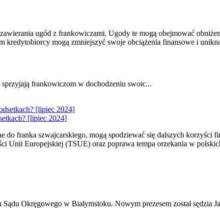
 zawierania ugód z frankowiczami. Ugody te mogą obejmować obniżen
m kredytobiorcy mogą zmniejszyć swoje obciążenia finansowe i unikn
j sprzyjają frankowiczom w dochodzeniu swoic...
etkach? [lipiec 2024]
e do franka szwajcarskiego, mogą spodziewać się dalszych korzyści f
i Unii Europejskiej (TSUE) oraz poprawa tempa orzekania w polskich 
a Sądu Okręgowego w Białymstoku. Nowym prezesem został sędzia Jan K