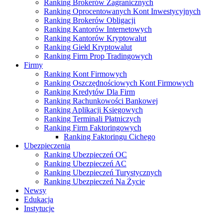
Ranking Brokerów Zagranicznych
Ranking Oprocentowanych Kont Inwestycyjnych
Ranking Brokerów Obligacji
Ranking Kantorów Internetowych
Ranking Kantorów Kryptowalut
Ranking Giełd Kryptowalut
Ranking Firm Prop Tradingowych
Firmy
Ranking Kont Firmowych
Ranking Oszczędnościowych Kont Firmowych
Ranking Kredytów Dla Firm
Ranking Rachunkowości Bankowej
Ranking Aplikacji Księgowych
Ranking Terminali Płatniczych
Ranking Firm Faktoringowych
Ranking Faktoringu Cichego
Ubezpieczenia
Ranking Ubezpieczeń OC
Ranking Ubezpieczeń AC
Ranking Ubezpieczeń Turystycznych
Ranking Ubezpieczeń Na Życie
Newsy
Edukacja
Instytucje