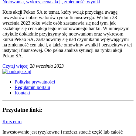
Notowania, wykres, cena akcji, zmienność, wyniki
Kurs akcji Pekao SA to temat, który wciąż przyciąga uwagę
inwestorów i obserwatorów rynku finansowego. W dniu 28
września 2023 roku wiele osób zastanawia się nad tym, jak
kształtuje się cena akcji tego renomowanego banku. W niniejszym
artykule dokładnie przyjrzymy się notowaniom oraz wykresom
kursu Pekao SA, zastanowimy się nad czynnikami wpływającymi
na zmienność cen akcji, a także omówimy wyniki i perspektywy tej
instytucji finansowej. Oto pełna analiza sytuacji na rynku akcji
Pekao SA.
Czytaj więcej
28 września 2023
Polityka prywatności
Regulamin portalu
Kontakt
Przydatne linki:
Kurs euro
Inwestowanie jest ryzykowne i możesz stracić część lub całość