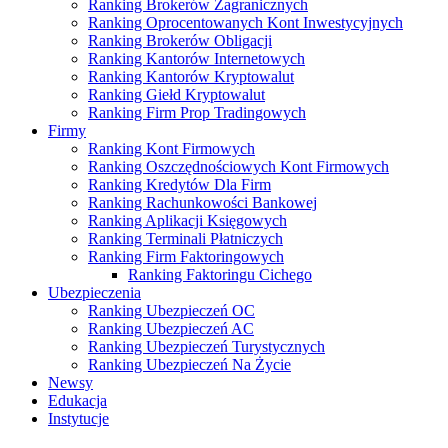
Ranking Brokerów Zagranicznych
Ranking Oprocentowanych Kont Inwestycyjnych
Ranking Brokerów Obligacji
Ranking Kantorów Internetowych
Ranking Kantorów Kryptowalut
Ranking Giełd Kryptowalut
Ranking Firm Prop Tradingowych
Firmy
Ranking Kont Firmowych
Ranking Oszczędnościowych Kont Firmowych
Ranking Kredytów Dla Firm
Ranking Rachunkowości Bankowej
Ranking Aplikacji Księgowych
Ranking Terminali Płatniczych
Ranking Firm Faktoringowych
Ranking Faktoringu Cichego
Ubezpieczenia
Ranking Ubezpieczeń OC
Ranking Ubezpieczeń AC
Ranking Ubezpieczeń Turystycznych
Ranking Ubezpieczeń Na Życie
Newsy
Edukacja
Instytucje