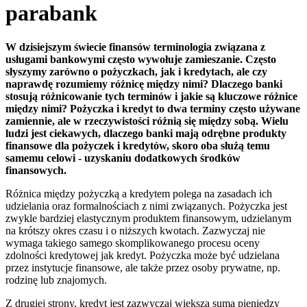
parabank
W dzisiejszym świecie finansów terminologia związana z
usługami bankowymi często wywołuje zamieszanie. Często
słyszymy zarówno o pożyczkach, jak i kredytach, ale czy
naprawdę rozumiemy różnicę między nimi? Dlaczego banki
stosują różnicowanie tych terminów i jakie są kluczowe różnice
między nimi? Pożyczka i kredyt to dwa terminy często używane
zamiennie, ale w rzeczywistości różnią się między sobą. Wielu
ludzi jest ciekawych, dlaczego banki mają odrębne produkty
finansowe dla pożyczek i kredytów, skoro oba służą temu
samemu celowi - uzyskaniu dodatkowych środków
finansowych.
Różnica między pożyczką a kredytem polega na zasadach ich
udzielania oraz formalnościach z nimi związanych. Pożyczka jest
zwykle bardziej elastycznym produktem finansowym, udzielanym
na krótszy okres czasu i o niższych kwotach. Zazwyczaj nie
wymaga takiego samego skomplikowanego procesu oceny
zdolności kredytowej jak kredyt. Pożyczka może być udzielana
przez instytucje finansowe, ale także przez osoby prywatne, np.
rodzinę lub znajomych.
Z drugiej strony, kredyt jest zazwyczaj większą sumą pieniędzy