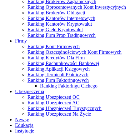
Ranking Brokerów Zagranicznych
Ranking Oprocentowanych Kont Inwestycyjnych
Ranking Brokerów Obligacji
Ranking Kantorów Internetowych
Ranking Kantorów Kryptowalut
Ranking Giełd Kryptowalut
Ranking Firm Prop Tradingowych
Firmy
Ranking Kont Firmowych
Ranking Oszczędnościowych Kont Firmowych
Ranking Kredytów Dla Firm
Ranking Rachunkowości Bankowej
Ranking Aplikacji Księgowych
Ranking Terminali Płatniczych
Ranking Firm Faktoringowych
Ranking Faktoringu Cichego
Ubezpieczenia
Ranking Ubezpieczeń OC
Ranking Ubezpieczeń AC
Ranking Ubezpieczeń Turystycznych
Ranking Ubezpieczeń Na Życie
Newsy
Edukacja
Instytucje