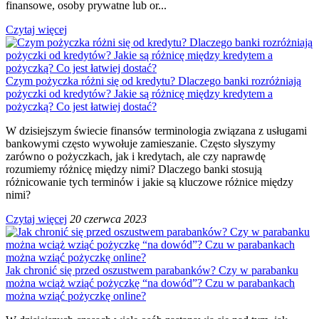
finansowe, osoby prywatne lub or...
Czytaj więcej
Czym pożyczka różni się od kredytu? Dlaczego banki rozróżniają
pożyczki od kredytów? Jakie są różnicę między kredytem a
pożyczką? Co jest łatwiej dostać?
W dzisiejszym świecie finansów terminologia związana z usługami
bankowymi często wywołuje zamieszanie. Często słyszymy
zarówno o pożyczkach, jak i kredytach, ale czy naprawdę
rozumiemy różnicę między nimi? Dlaczego banki stosują
różnicowanie tych terminów i jakie są kluczowe różnice między
nimi?
Czytaj więcej
20 czerwca 2023
Jak chronić się przed oszustwem parabanków? Czy w parabanku
można wciąż wziąć pożyczkę “na dowód”? Czu w parabankach
można wziąć pożyczkę online?