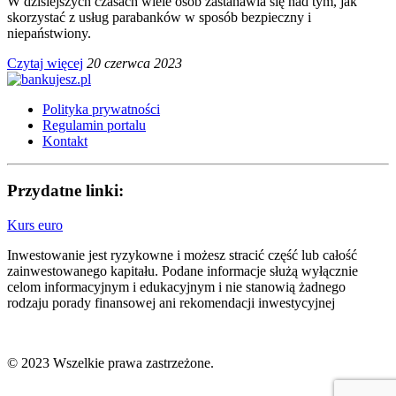
W dzisiejszych czasach wiele osób zastanawia się nad tym, jak
skorzystać z usług parabanków w sposób bezpieczny i
niepaństwiony.
Czytaj więcej
20 czerwca 2023
Polityka prywatności
Regulamin portalu
Kontakt
Przydatne linki:
Kurs euro
Inwestowanie jest ryzykowne i możesz stracić część lub całość
zainwestowanego kapitału. Podane informacje służą wyłącznie
celom informacyjnym i edukacyjnym i nie stanowią żadnego
rodzaju porady finansowej ani rekomendacji inwestycyjnej
© 2023 Wszelkie prawa zastrzeżone.