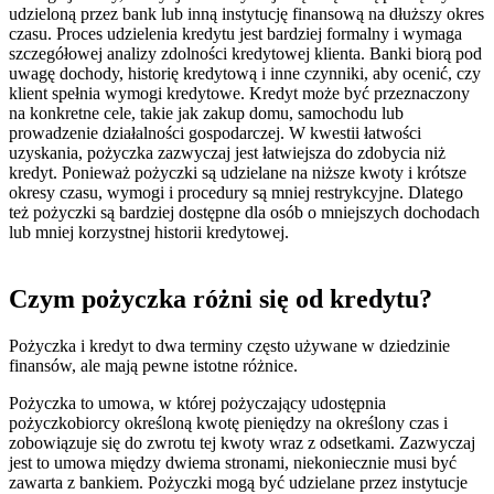
udzieloną przez bank lub inną instytucję finansową na dłuższy okres
czasu. Proces udzielenia kredytu jest bardziej formalny i wymaga
szczegółowej analizy zdolności kredytowej klienta. Banki biorą pod
uwagę dochody, historię kredytową i inne czynniki, aby ocenić, czy
klient spełnia wymogi kredytowe. Kredyt może być przeznaczony
na konkretne cele, takie jak zakup domu, samochodu lub
prowadzenie działalności gospodarczej. W kwestii łatwości
uzyskania, pożyczka zazwyczaj jest łatwiejsza do zdobycia niż
kredyt. Ponieważ pożyczki są udzielane na niższe kwoty i krótsze
okresy czasu, wymogi i procedury są mniej restrykcyjne. Dlatego
też pożyczki są bardziej dostępne dla osób o mniejszych dochodach
lub mniej korzystnej historii kredytowej.
Czym pożyczka różni się od kredytu?
Pożyczka i kredyt to dwa terminy często używane w dziedzinie
finansów, ale mają pewne istotne różnice.
Pożyczka to umowa, w której pożyczający udostępnia
pożyczkobiorcy określoną kwotę pieniędzy na określony czas i
zobowiązuje się do zwrotu tej kwoty wraz z odsetkami. Zazwyczaj
jest to umowa między dwiema stronami, niekoniecznie musi być
zawarta z bankiem. Pożyczki mogą być udzielane przez instytucje