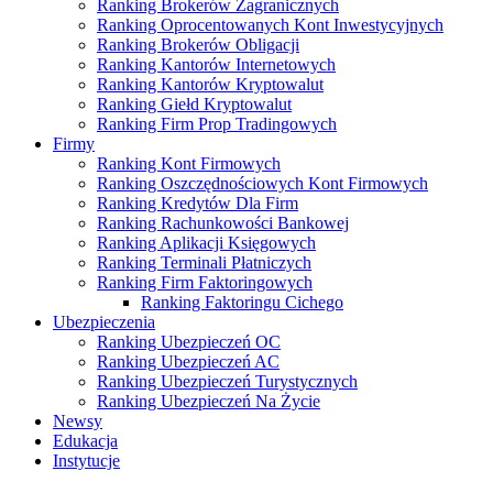
Ranking Brokerów Zagranicznych
Ranking Oprocentowanych Kont Inwestycyjnych
Ranking Brokerów Obligacji
Ranking Kantorów Internetowych
Ranking Kantorów Kryptowalut
Ranking Giełd Kryptowalut
Ranking Firm Prop Tradingowych
Firmy
Ranking Kont Firmowych
Ranking Oszczędnościowych Kont Firmowych
Ranking Kredytów Dla Firm
Ranking Rachunkowości Bankowej
Ranking Aplikacji Księgowych
Ranking Terminali Płatniczych
Ranking Firm Faktoringowych
Ranking Faktoringu Cichego
Ubezpieczenia
Ranking Ubezpieczeń OC
Ranking Ubezpieczeń AC
Ranking Ubezpieczeń Turystycznych
Ranking Ubezpieczeń Na Życie
Newsy
Edukacja
Instytucje