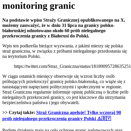
monitoring granic
Na podstawie wpisu Straży Granicznej opublikowanego na X,
możemy zauważyć, że w dniu 31 lipca na granicy polsko-
białoruskiej odnotowano około 60 prób nielegalnego
przekroczenia granicy z Białorusi do Polski.
Wpis ten podkreśla bieżące wyzwania, z jakimi mierzy się polska
straż graniczna, w związku z próbami nielegalnego przedostania się
na terytorium Polski.
https://twitter.com/Straz_Graniczna/status/1818909572863525
W ciągu ostatnich miesięcy obserwuje się wzrost liczby osób
próbujących przekroczyć granicę polsko-białoruską, co wiąże się z
narastającymi napięciami politycznymi i społecznymi w regionie.
Straż Graniczna regularnie informuje opinię publiczną o liczbie prób
nielegalnych przekroczeń granicy, co jest kluczowe dla utrzymania
bezpieczeństwa państwa i jego obywateli.
>> Czytaj także:
Straż Graniczna apeluje! Tylko wczoraj 90
prób nielegalnego przekroczenia granicy Polski ⚠️🇧🇾
Podjęte działania mają na celu ochronę granic państwowych oraz