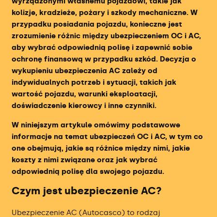
wyrządzonymi własnemu pojazdowi, takie jak
kolizje, kradzieże, pożary i szkody mechaniczne. W
Ranking Brokerów Zagranicznych
przypadku posiadania pojazdu, konieczne jest
zrozumienie różnic między ubezpieczeniem OC i AC,
Ranking Oprocentowanych Kont
aby wybrać odpowiednią polisę i zapewnić sobie
Inwestycyjnych
ochronę finansową w przypadku szkód. Decyzja o
wykupieniu ubezpieczenia AC zależy od
Ranking Brokerów Obligacji
indywidualnych potrzeb i sytuacji, takich jak
wartość pojazdu, warunki eksploatacji,
Ranking Kantorów Internetowych
doświadczenie kierowcy i inne czynniki.
Ranking Kantorów Kryptowalut
W niniejszym artykule omówimy podstawowe
informacje na temat ubezpieczeń OC i AC, w tym co
Ranking Giełd Kryptowalut
one obejmują, jakie są różnice między nimi, jakie
koszty z nimi związane oraz jak wybrać
Ranking Firm Prop Tradingowych
odpowiednią polisę dla swojego pojazdu.
Czym jest ubezpieczenie AC?
Ubezpieczenie AC (Autocasco) to rodzaj