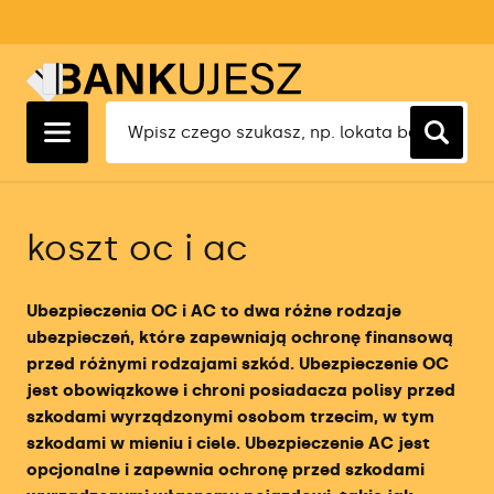
Ranking Lokat 1 Miesięcznych
Ranking Kredytów Hipotecznych
Ranking Kont Osobistych
Ranking Kont Firmowych
Ranking Faktoringu Cichego
Ranking Ubezpieczeń OC
Ranking Lokat 3 Miesięcznych
Ranking Kredytów Gotówkowych
Ranking Kont Oszczędnościowych
Ranking Oszczędnościowych Kont
Ranking Ubezpieczeń AC
Firmowych
Ranking Lokat 6 Miesięcznych
Ranking Kredytów Konsolidacyjnych
Ranking Kont Walutowych
Ranking Ubezpieczeń Turystycznych
Ranking Kredytów Dla Firm
koszt oc i ac
Ranking Lokat 12 Miesięcznych
Ranking Kart Kredytowych
Ranking Kont Maklerskich
Ranking Ubezpieczeń Na Życie
Ranking Rachunkowości Bankowej
Ranking Pożyczek Gotówkowych
Ranking Kont Dla Młodych
Ubezpieczenia OC i AC to dwa różne rodzaje
Ranking Aplikacji Księgowych
ubezpieczeń, które zapewniają ochronę finansową
Ranking Kont Forex
przed różnymi rodzajami szkód. Ubezpieczenie OC
Ranking Terminali Płatniczych
jest obowiązkowe i chroni posiadacza polisy przed
Ranking Brokerów
szkodami wyrządzonymi osobom trzecim, w tym
Ranking Firm Faktoringowych
szkodami w mieniu i ciele. Ubezpieczenie AC jest
Ranking brokerów ETF
opcjonalne i zapewnia ochronę przed szkodami