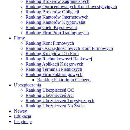
Ranking Brokerów Zagranicznych
Ranking Oprocentowanych Kont Inwestycyjnych
Ranking Brokerów Obligacji
Ranking Kantorów Internetowych
Ranking Kantorów Kryptowalut
Ranking Giełd Kryptowalut
Ranking Firm Prop Tradingowych
Firmy
Ranking Kont Firmowych
Ranking Oszczędnościowych Kont Firmowych
Ranking Kredytów Dla Firm
Ranking Rachunkowości Bankowej
Ranking Aplikacji Księgowych
Ranking Terminali Płatniczych
Ranking Firm Faktoringowych
Ranking Faktoringu Cichego
Ubezpieczenia
Ranking Ubezpieczeń OC
Ranking Ubezpieczeń AC
Ranking Ubezpieczeń Turystycznych
Ranking Ubezpieczeń Na Życie
Newsy
Edukacja
Instytucje