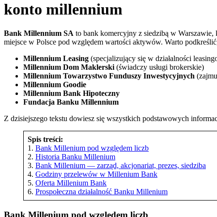
konto millennium
Bank Millennium SA
to bank komercyjny z siedzibą w Warszawie, 
miejsce w Polsce pod względem wartości aktywów. Warto podkreślić
Millennium Leasing
(specjalizujący się w działalności leasing
Millennium Dom Maklerski
(świadczy usługi brokerskie)
Millennium Towarzystwo Funduszy Inwestycyjnych
(zajmu
Millennium Goodie
Millennium Bank Hipoteczny
Fundacja Banku Millennium
Z dzisiejszego tekstu dowiesz się wszystkich podstawowych informa
Spis treści:
1.
Bank Millenium pod względem liczb
2.
Historia Banku Millenium
3.
Bank Millenium — zarząd, akcjonariat, prezes, siedziba
4.
Godziny przelewów w Millenium Bank
5.
Oferta Millenium Bank
6.
Prospołeczna działalność Banku Millenium
Bank Millenium pod względem liczb