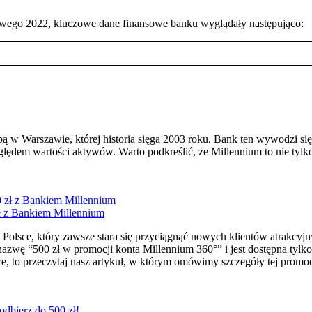
owego 2022, kluczowe dane finansowe banku wyglądały następująco:
bą w Warszawie, której historia sięga 2003 roku. Bank ten wywodzi 
lędem wartości aktywów. Warto podkreślić, że Millennium to nie tyl
ł z Bankiem Millennium
olsce, który zawsze stara się przyciągnąć nowych klientów atrakcyjn
azwę “500 zł w promocji konta Millennium 360°” i jest dostępna tylko 
iądze, to przeczytaj nasz artykuł, w którym omówimy szczegóły tej pro