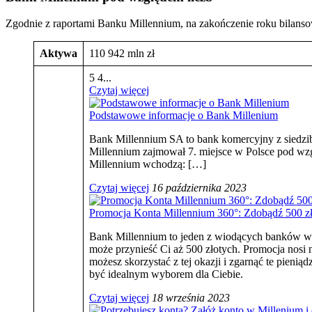
Zgodnie z raportami Banku Millennium, na zakończenie roku bilans
Aktywa
110 942 mln zł
5 4...
Czytaj więcej
Podstawowe informacje o Bank Millenium
Bank Millennium SA to bank komercyjny z siedzi
Millennium zajmował 7. miejsce w Polsce pod wzg
Millennium wchodzą: […]
Czytaj więcej
16 października 2023
Promocja Konta Millennium 360°: Zdobądź 500 z
Bank Millennium to jeden z wiodących banków w P
może przynieść Ci aż 500 złotych. Promocja nosi n
możesz skorzystać z tej okazji i zgarnąć te pien
być idealnym wyborem dla Ciebie.
Czytaj więcej
18 września 2023