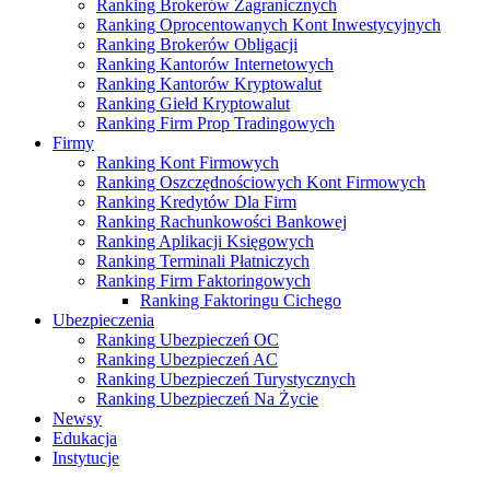
Ranking Brokerów Zagranicznych
Ranking Oprocentowanych Kont Inwestycyjnych
Ranking Brokerów Obligacji
Ranking Kantorów Internetowych
Ranking Kantorów Kryptowalut
Ranking Giełd Kryptowalut
Ranking Firm Prop Tradingowych
Firmy
Ranking Kont Firmowych
Ranking Oszczędnościowych Kont Firmowych
Ranking Kredytów Dla Firm
Ranking Rachunkowości Bankowej
Ranking Aplikacji Księgowych
Ranking Terminali Płatniczych
Ranking Firm Faktoringowych
Ranking Faktoringu Cichego
Ubezpieczenia
Ranking Ubezpieczeń OC
Ranking Ubezpieczeń AC
Ranking Ubezpieczeń Turystycznych
Ranking Ubezpieczeń Na Życie
Newsy
Edukacja
Instytucje