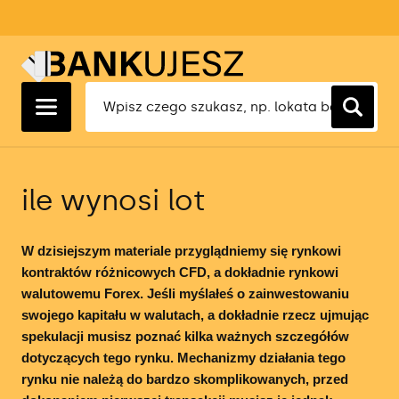
Ranking Lokat 1 Miesięcznych
Ranking Kredytów Hipotecznych
Ranking Kont Osobistych
Ranking Kont Firmowych
Ranking Faktoringu Cichego
Ranking Ubezpieczeń OC
Ranking Lokat 3 Miesięcznych
Ranking Kredytów Gotówkowych
Ranking Kont Oszczędnościowych
Ranking Oszczędnościowych Kont
Ranking Ubezpieczeń AC
Firmowych
Ranking Lokat 6 Miesięcznych
Ranking Kredytów Konsolidacyjnych
Ranking Kont Walutowych
Ranking Ubezpieczeń Turystycznych
Ranking Kredytów Dla Firm
ile wynosi lot
Ranking Lokat 12 Miesięcznych
Ranking Kart Kredytowych
Ranking Kont Maklerskich
Ranking Ubezpieczeń Na Życie
Ranking Rachunkowości Bankowej
Ranking Pożyczek Gotówkowych
Ranking Kont Dla Młodych
W dzisiejszym materiale przyglądniemy się rynkowi
Ranking Aplikacji Księgowych
kontraktów różnicowych CFD, a dokładnie rynkowi
Ranking Kont Forex
walutowemu Forex. Jeśli myślałeś o zainwestowaniu
Ranking Terminali Płatniczych
swojego kapitału w walutach, a dokładnie rzecz ujmując
Ranking Brokerów
spekulacji musisz poznać kilka ważnych szczegółów
Ranking Firm Faktoringowych
dotyczących tego rynku. Mechanizmy działania tego
Ranking brokerów ETF
rynku nie należą do bardzo skomplikowanych, przed