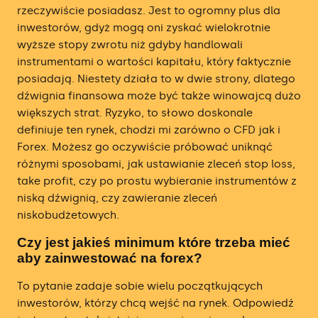
rzeczywiście posiadasz. Jest to ogromny plus dla
inwestorów, gdyż mogą oni zyskać wielokrotnie
wyższe stopy zwrotu niż gdyby handlowali
instrumentami o wartości kapitału, który faktycznie
posiadają. Niestety działa to w dwie strony, dlatego
dźwignia finansowa może być także winowajcą dużo
większych strat. Ryzyko, to słowo doskonale
definiuje ten rynek, chodzi mi zarówno o CFD jak i
Forex. Możesz go oczywiście próbować uniknąć
różnymi sposobami, jak ustawianie zleceń stop loss,
take profit, czy po prostu wybieranie instrumentów z
niską dźwignią, czy zawieranie zleceń
niskobudżetowych.
Czy jest jakieś minimum które trzeba mieć
aby zainwestować na forex?
To pytanie zadaje sobie wielu początkujących
inwestorów, którzy chcą wejść na rynek. Odpowiedź