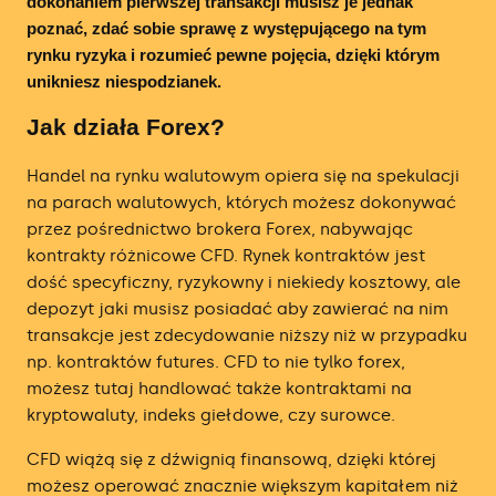
dokonaniem pierwszej transakcji musisz je jednak
poznać, zdać sobie sprawę z występującego na tym
Ranking Brokerów Zagranicznych
rynku ryzyka i rozumieć pewne pojęcia, dzięki którym
unikniesz niespodzianek.
Ranking Oprocentowanych Kont
Inwestycyjnych
Jak działa Forex?
Ranking Brokerów Obligacji
Handel na rynku walutowym opiera się na spekulacji
na parach walutowych, których możesz dokonywać
Ranking Kantorów Internetowych
przez pośrednictwo brokera Forex, nabywając
kontrakty różnicowe CFD. Rynek kontraktów jest
Ranking Kantorów Kryptowalut
dość specyficzny, ryzykowny i niekiedy kosztowy, ale
depozyt jaki musisz posiadać aby zawierać na nim
Ranking Giełd Kryptowalut
transakcje jest zdecydowanie niższy niż w przypadku
np. kontraktów futures. CFD to nie tylko forex,
Ranking Firm Prop Tradingowych
możesz tutaj handlować także kontraktami na
kryptowaluty, indeks giełdowe, czy surowce.
CFD wiążą się z dźwignią finansową, dzięki której
możesz operować znacznie większym kapitałem niż