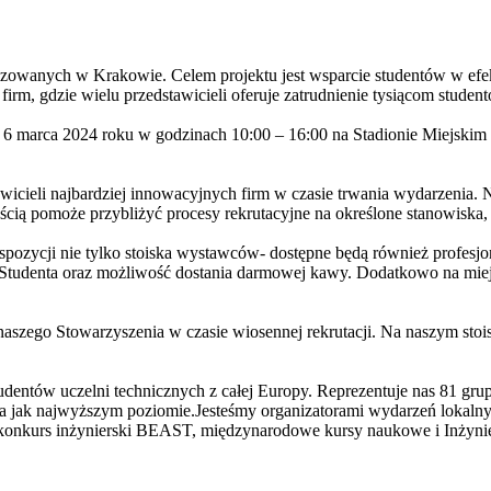
nizowanych w Krakowie. Celem projektu jest wsparcie studentów w efek
firm, gdzie wielu przedstawicieli oferuje zatrudnienie tysiącom student
 6 marca 2024 roku w godzinach 10:00 – 16:00 na Stadionie Miejski
wicieli najbardziej innowacyjnych firm w czasie trwania wydarzenia. 
ią pomoże przybliżyć procesy rekrutacyjne na określone stanowiska, o
spozycji nie tylko stoiska wystawców- dostępne będą również profesj
Studenta oraz możliwość dostania darmowej kawy. Dodatkowo na miejscu
naszego Stowarzyszenia w czasie wiosennej rekrutacji. Na naszym st
studentów uczelni technicznych z całej Europy. Reprezentuje nas 81 
ty na jak najwyższym poziomie.Jesteśmy organizatorami wydarzeń lokalny
onkurs inżynierski BEAST, międzynarodowe kursy naukowe i Inżynier