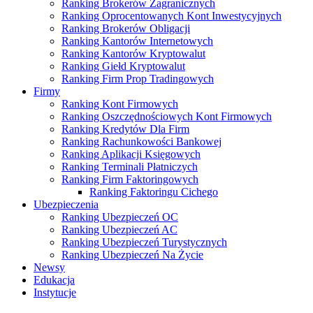
Ranking Brokerów Zagranicznych
Ranking Oprocentowanych Kont Inwestycyjnych
Ranking Brokerów Obligacji
Ranking Kantorów Internetowych
Ranking Kantorów Kryptowalut
Ranking Giełd Kryptowalut
Ranking Firm Prop Tradingowych
Firmy
Ranking Kont Firmowych
Ranking Oszczędnościowych Kont Firmowych
Ranking Kredytów Dla Firm
Ranking Rachunkowości Bankowej
Ranking Aplikacji Księgowych
Ranking Terminali Płatniczych
Ranking Firm Faktoringowych
Ranking Faktoringu Cichego
Ubezpieczenia
Ranking Ubezpieczeń OC
Ranking Ubezpieczeń AC
Ranking Ubezpieczeń Turystycznych
Ranking Ubezpieczeń Na Życie
Newsy
Edukacja
Instytucje