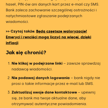
haseł, PIN-ów ani danych kart przez e-mail czy SMS.
Ranking Brokerów Zagranicznych
Bank zaleca zachowanie szczególnej ostrożności i
natychmiastowe zgłaszanie podejrzanych
Ranking Oprocentowanych Kont
wiadomości.
Inwestycyjnych
>> Czytaj także:
Będą częstsze waloryzacje!
Ranking Brokerów Obligacji
Emeryci i renciści mogą liczyć na więcej, dzięki
inflacji
Ranking Kantorów Internetowych
Jak się chronić?
Ranking Kantorów Kryptowalut
Nie klikaj w podejrzane linki
– zawsze sprawdzaj
nadawcę wiadomości.
Ranking Giełd Kryptowalut
Nie podawaj danych logowania
– bank nigdy nie
prosi o takie informacje przez e-mail lub SMS.
Ranking Firm Prop Tradingowych
Zaktualizuj swoje dane kontaktowe
– upewnij
się, że bank ma twoje aktualne dane, aby
otrzymywać autentyczne powiadomienia.