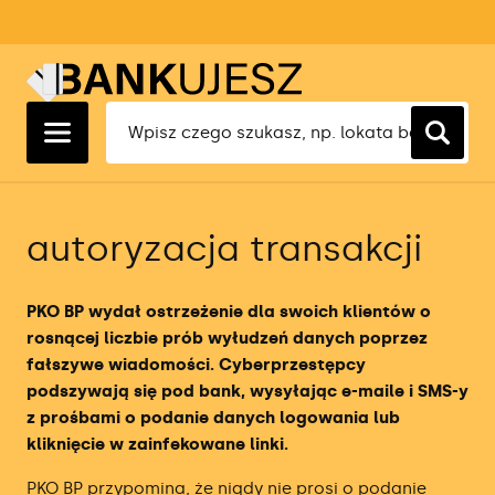
Ranking Lokat 1 Miesięcznych
Ranking Kredytów Hipotecznych
Ranking Kont Osobistych
Ranking Kont Firmowych
Ranking Faktoringu Cichego
Ranking Ubezpieczeń OC
Ranking Lokat 3 Miesięcznych
Ranking Kredytów Gotówkowych
Ranking Kont Oszczędnościowych
Ranking Oszczędnościowych Kont
Ranking Ubezpieczeń AC
Firmowych
Ranking Lokat 6 Miesięcznych
Ranking Kredytów Konsolidacyjnych
Ranking Kont Walutowych
Ranking Ubezpieczeń Turystycznych
Ranking Kredytów Dla Firm
autoryzacja transakcji
Ranking Lokat 12 Miesięcznych
Ranking Kart Kredytowych
Ranking Kont Maklerskich
Ranking Ubezpieczeń Na Życie
Ranking Rachunkowości Bankowej
Ranking Pożyczek Gotówkowych
Ranking Kont Dla Młodych
PKO BP wydał ostrzeżenie dla swoich klientów o
Ranking Aplikacji Księgowych
rosnącej liczbie prób wyłudzeń danych poprzez
Ranking Kont Forex
fałszywe wiadomości. Cyberprzestępcy
Ranking Terminali Płatniczych
podszywają się pod bank, wysyłając e-maile i SMS-y
Ranking Brokerów
z prośbami o podanie danych logowania lub
Ranking Firm Faktoringowych
kliknięcie w zainfekowane linki.
Ranking brokerów ETF
PKO BP przypomina, że nigdy nie prosi o podanie