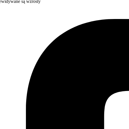
zewidywane są wzrosty