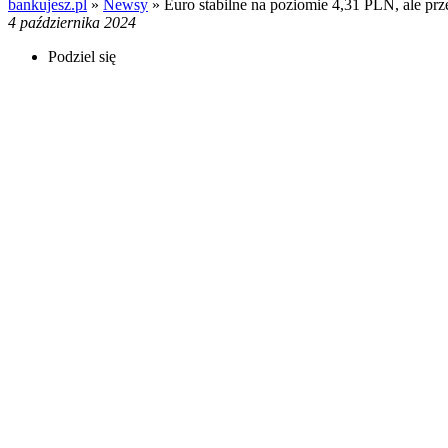
bankujesz.pl
»
Newsy
»
Euro stabilne na poziomie 4,31 PLN, ale pr
4 października 2024
Podziel się