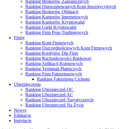
Ranking Brokerów Zagranicznych
Ranking Oprocentowanych Kont Inwestycyjnych
Ranking Brokerów Obligacji
Ranking Kantorów Internetowych
Ranking Kantorów Kryptowalut
Ranking Giełd Kryptowalut
Ranking Firm Prop Tradingowych
Firmy
Ranking Kont Firmowych
Ranking Oszczędnościowych Kont Firmowych
Ranking Kredytów Dla Firm
Ranking Rachunkowości Bankowej
Ranking Aplikacji Księgowych
Ranking Terminali Płatniczych
Ranking Firm Faktoringowych
Ranking Faktoringu Cichego
Ubezpieczenia
Ranking Ubezpieczeń OC
Ranking Ubezpieczeń AC
Ranking Ubezpieczeń Turystycznych
Ranking Ubezpieczeń Na Życie
Newsy
Edukacja
Instytucje