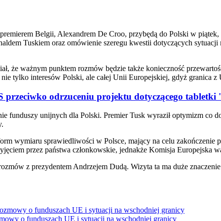
 premierem Belgii, Alexandrem De Croo, przybędą do Polski w piątek,
naldem Tuskiem oraz omówienie szeregu kwestii dotyczących sytuacji
iał, że ważnym punktem rozmów będzie także konieczność przewartośc
ie tylko interesów Polski, ale całej Unii Europejskiej, gdyż granica z 
 przeciwko odrzuceniu projektu dotyczącego tabletki 
 funduszy unijnych dla Polski. Premier Tusk wyraził optymizm co do 
y.
rm wymiaru sprawiedliwości w Polsce, mający na celu zakończenie proc
zyjęciem przez państwa członkowskie, jednakże Komisja Europejska wa
rozmów z prezydentem Andrzejem Dudą. Wizyta ta ma duże znaczenie za
zmowy o funduszach UE i sytuacji na wschodniej granicy