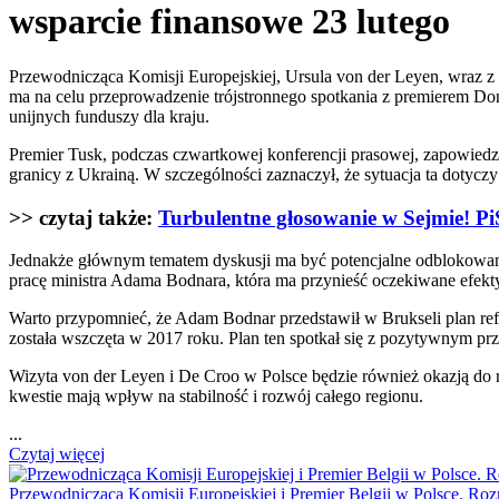
wsparcie finansowe 23 lutego
Przewodnicząca Komisji Europejskiej, Ursula von der Leyen, wraz z
ma na celu przeprowadzenie trójstronnego spotkania z premierem Do
unijnych funduszy dla kraju.
Premier Tusk, podczas czwartkowej konferencji prasowej, zapowiedz
granicy z Ukrainą. W szczególności zaznaczył, że sytuacja ta dotyczy n
>> czytaj także:
Turbulentne głosowanie w Sejmie! PiS
Jednakże głównym tematem dyskusji ma być potencjalne odblokowanie
pracę ministra Adama Bodnara, która ma przynieść oczekiwane efekt
Warto przypomnieć, że Adam Bodnar przedstawił w Brukseli plan refo
została wszczęta w 2017 roku. Plan ten spotkał się z pozytywnym pr
Wizyta von der Leyen i De Croo w Polsce będzie również okazją do 
kwestie mają wpływ na stabilność i rozwój całego regionu.
...
Czytaj więcej
Przewodnicząca Komisji Europejskiej i Premier Belgii w Polsce. Ro