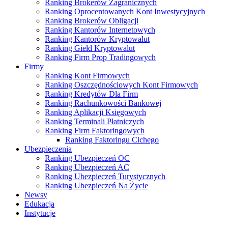
Ranking Brokerów Zagranicznych
Ranking Oprocentowanych Kont Inwestycyjnych
Ranking Brokerów Obligacji
Ranking Kantorów Internetowych
Ranking Kantorów Kryptowalut
Ranking Giełd Kryptowalut
Ranking Firm Prop Tradingowych
Firmy
Ranking Kont Firmowych
Ranking Oszczędnościowych Kont Firmowych
Ranking Kredytów Dla Firm
Ranking Rachunkowości Bankowej
Ranking Aplikacji Księgowych
Ranking Terminali Płatniczych
Ranking Firm Faktoringowych
Ranking Faktoringu Cichego
Ubezpieczenia
Ranking Ubezpieczeń OC
Ranking Ubezpieczeń AC
Ranking Ubezpieczeń Turystycznych
Ranking Ubezpieczeń Na Życie
Newsy
Edukacja
Instytucje