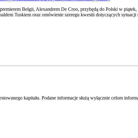
 premierem Belgii, Alexandrem De Croo, przybędą do Polski w piątek,
naldem Tuskiem oraz omówienie szeregu kwestii dotyczących sytuacji
westowanego kapitału. Podane informacje służą wyłącznie celom infor