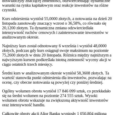
doświadczyły znaczącej zmienności, odzwierciedlając dynamiczne
warunki na rynku kapitałowym oraz reakcje inwestorów na różne
czynniki.
Kurs odniesienia wyniósł 55,0000 złotych, a notowania na dzień 20
listopada zanotowały znaczący wzrost o 36,58%, co równało się
20,1200 złotym. Ta dynamiczna zmiana odzwierciedlała
intensywność ruchów cenowych i zainteresowanie inwestorów w
analizowanym okresie.
Najniższy kurs został odnotowany 6 września i wyniósł 48,0000
złotych, podczas gdy kurs osiągnął swoje maksimum na poziomie
75,2600 złotych w dniu 20 listopada. Różnica między najniższym a
najwyższym kursem podkreślała istotną zmienność wyceny akcji w
ciągu ostatnich trzech miesięcy.
Średni kurs w analizowanym okresie wyniósł 58,3608 złotych. Ta
wartość stanowiła punkt odniesienia dla inwestorów, pozwalając na
ocenę, czy obecne notowania są powyżej czy poniżej średniej.
Ogólny wolumen obrotu wyniósł 17 846 099 sztuk, co przekładało
się na średni wolumen na poziomie 274 555 sztuk. Wysoki
wolumen obrotu wskazuje na zwiększoną aktywność inwestorów
oraz intensywność handlu.
Całkowite obroty akcji Alior Banku wyniosły 1 050,804 miliona