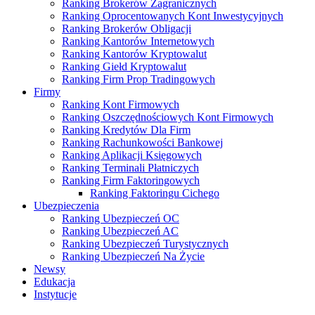
Ranking Brokerów Zagranicznych
Ranking Oprocentowanych Kont Inwestycyjnych
Ranking Brokerów Obligacji
Ranking Kantorów Internetowych
Ranking Kantorów Kryptowalut
Ranking Giełd Kryptowalut
Ranking Firm Prop Tradingowych
Firmy
Ranking Kont Firmowych
Ranking Oszczędnościowych Kont Firmowych
Ranking Kredytów Dla Firm
Ranking Rachunkowości Bankowej
Ranking Aplikacji Księgowych
Ranking Terminali Płatniczych
Ranking Firm Faktoringowych
Ranking Faktoringu Cichego
Ubezpieczenia
Ranking Ubezpieczeń OC
Ranking Ubezpieczeń AC
Ranking Ubezpieczeń Turystycznych
Ranking Ubezpieczeń Na Życie
Newsy
Edukacja
Instytucje