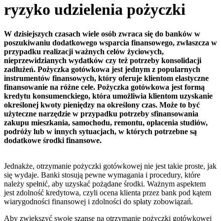
ryzyko udzielenia pożyczki
W dzisiejszych czasach wiele osób zwraca się do banków w
poszukiwaniu dodatkowego wsparcia finansowego, zwłaszcza w
przypadku realizacji ważnych celów życiowych,
nieprzewidzianych wydatków czy też potrzeby konsolidacji
zadłużeń. Pożyczka gotówkowa jest jednym z popularnych
instrumentów finansowych, który oferuje klientom elastyczne
finansowanie na różne cele. Pożyczka gotówkowa jest formą
kredytu konsumenckiego, która umożliwia klientom uzyskanie
określonej kwoty pieniędzy na określony czas. Może to być
użyteczne narzędzie w przypadku potrzeby sfinansowania
zakupu mieszkania, samochodu, remontu, opłacenia studiów,
podróży lub w innych sytuacjach, w których potrzebne są
dodatkowe środki finansowe.
Jednakże, otrzymanie pożyczki gotówkowej nie jest takie proste, jak
się wydaje. Banki stosują pewne wymagania i procedury, które
należy spełnić, aby uzyskać pożądane środki. Ważnym aspektem
jest zdolność kredytowa, czyli ocena klienta przez bank pod kątem
wiarygodności finansowej i zdolności do spłaty zobowiązań.
Aby zwiększyć swoje szanse na otrzymanie pożyczki gotówkowej