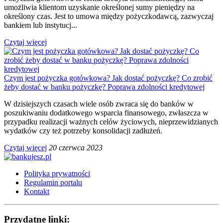
umożliwia klientom uzyskanie określonej sumy pieniędzy na
określony czas. Jest to umowa między pożyczkodawcą, zazwyczaj
bankiem lub instytucj...
Czytaj więcej
Czym jest pożyczka gotówkowa? Jak dostać pożyczkę? Co zrobić
żeby dostać w banku pożyczkę? Poprawa zdolności kredytowej
W dzisiejszych czasach wiele osób zwraca się do banków w
poszukiwaniu dodatkowego wsparcia finansowego, zwłaszcza w
przypadku realizacji ważnych celów życiowych, nieprzewidzianych
wydatków czy też potrzeby konsolidacji zadłużeń.
Czytaj więcej
20 czerwca 2023
Polityka prywatności
Regulamin portalu
Kontakt
Przydatne linki: