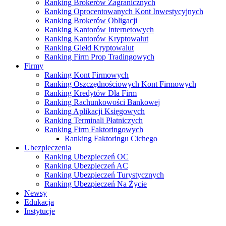
Ranking Brokerów Zagranicznych
Ranking Oprocentowanych Kont Inwestycyjnych
Ranking Brokerów Obligacji
Ranking Kantorów Internetowych
Ranking Kantorów Kryptowalut
Ranking Giełd Kryptowalut
Ranking Firm Prop Tradingowych
Firmy
Ranking Kont Firmowych
Ranking Oszczędnościowych Kont Firmowych
Ranking Kredytów Dla Firm
Ranking Rachunkowości Bankowej
Ranking Aplikacji Księgowych
Ranking Terminali Płatniczych
Ranking Firm Faktoringowych
Ranking Faktoringu Cichego
Ubezpieczenia
Ranking Ubezpieczeń OC
Ranking Ubezpieczeń AC
Ranking Ubezpieczeń Turystycznych
Ranking Ubezpieczeń Na Życie
Newsy
Edukacja
Instytucje