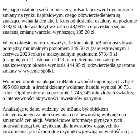
W ciągu ostatnich sześciu miesięcy, mBank przeszedł dynamiczne
zmiany na rynku kapitałowym, czego odzwierciedleniem są
znaczące wahania cen akcji. Kurs odniesienia, ustalony na poziomie
378,00 zł, doświadczył wzrostu o 48,99%, co przekłada się na
znaczną zmianę wartości wynoszącą 185,20 zł.
W tym okresie, warto zauważyć, że kurs akcji mBanku oscylował
pomiędzy minimalnym poziomem 349,50 zł (zarejestrowanym 1
czerwca 2023 roku) a maksymalnym poziomem 573,40 zł
(osiągniętym 21 listopada 2023 roku). Średnia cena akcji w
analizowanym okresie wyniosła 444,95 zł, odzwierciedlając istotne
zmiany w wycenie spółki.
Wolumen obrotu na akcjach mBanku wyniósł imponującą liczbę 3
995 068 sztuk, a średni dzienny wolumen handlu wyniósł 30 731
sztuk. Ogólne obroty na poziomie 1 745,345 mln złotych świadczą
o intensywności aktywności inwestorów na rynku.
Analizując te dane, widzimy, że mBank był obiektem
zdecydowanego zainteresowania, co z pewnością wpłynęło na
zmienność cen akcji. Wartościowe informacje płynące z tych
notowań mogą być użyteczne dla inwestorów dążących do
zrozumienia, jak różnorodne czynniki wpływają na wartość akcj...