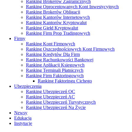
Ranking Brokerów Zagranicznych
Ranking Oprocentowanych Kont Inwestycyjnych
Ranking Brokerów Obligacji
Ranking Kantorów Internetowych
Ranking Kantorów Kryptowalut
Ranking Giełd Kryptowalut
Ranking Firm Prop Tradingowych
Firmy
Ranking Kont Firmowych
Ranking Oszczędnościowych Kont Firmowych
Ranking Kredytów Dla Firm
Ranking Rachunkowości Bankowej
Ranking Aplikacji Księgowych
Ranking Terminali Płatniczych
Ranking Firm Faktoringowych
Ranking Faktoringu Cichego
Ubezpieczenia
Ranking Ubezpieczeń OC
Ranking Ubezpieczeń AC
Ranking Ubezpieczeń Turystycznych
Ranking Ubezpieczeń Na Życie
Newsy
Edukacja
Instytucje