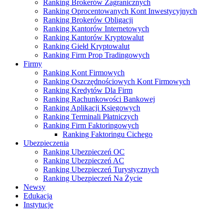
Ranking Brokerów Zagranicznych
Ranking Oprocentowanych Kont Inwestycyjnych
Ranking Brokerów Obligacji
Ranking Kantorów Internetowych
Ranking Kantorów Kryptowalut
Ranking Giełd Kryptowalut
Ranking Firm Prop Tradingowych
Firmy
Ranking Kont Firmowych
Ranking Oszczędnościowych Kont Firmowych
Ranking Kredytów Dla Firm
Ranking Rachunkowości Bankowej
Ranking Aplikacji Księgowych
Ranking Terminali Płatniczych
Ranking Firm Faktoringowych
Ranking Faktoringu Cichego
Ubezpieczenia
Ranking Ubezpieczeń OC
Ranking Ubezpieczeń AC
Ranking Ubezpieczeń Turystycznych
Ranking Ubezpieczeń Na Życie
Newsy
Edukacja
Instytucje