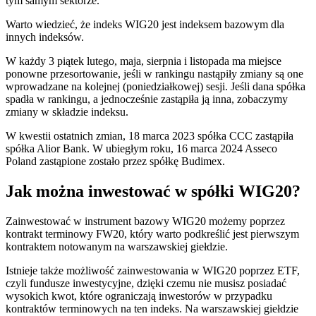
tym samym sektorze.
Warto wiedzieć, że indeks WIG20 jest indeksem bazowym dla
innych indeksów.
W każdy 3 piątek lutego, maja, sierpnia i listopada ma miejsce
ponowne przesortowanie, jeśli w rankingu nastąpiły zmiany są one
wprowadzane na kolejnej (poniedziałkowej) sesji. Jeśli dana spółka
spadła w rankingu, a jednocześnie zastąpiła ją inna, zobaczymy
zmiany w składzie indeksu.
W kwestii ostatnich zmian, 18 marca 2023 spółka CCC zastąpiła
spółka Alior Bank. W ubiegłym roku, 16 marca 2024 Asseco
Poland zastąpione zostało przez spółkę Budimex.
Jak można inwestować w spółki WIG20?
Zainwestować w instrument bazowy WIG20 możemy poprzez
kontrakt terminowy FW20, który warto podkreślić jest pierwszym
kontraktem notowanym na warszawskiej giełdzie.
Istnieje także możliwość zainwestowania w WIG20 poprzez ETF,
czyli fundusze inwestycyjne, dzięki czemu nie musisz posiadać
wysokich kwot, które ograniczają inwestorów w przypadku
kontraktów terminowych na ten indeks. Na warszawskiej giełdzie