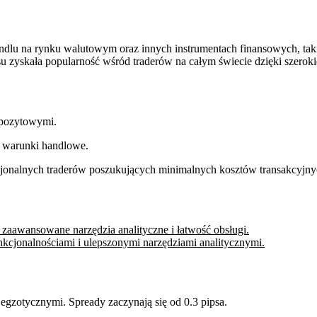
ndlu na rynku walutowym oraz innych instrumentach finansowych, taki
zasu zyskała popularność wśród traderów na całym świecie dzięki sze
epozytowymi.
e warunki handlowe.
sjonalnych traderów poszukujących minimalnych kosztów transakcyjny
zaawansowane narzędzia analityczne i łatwość obsługi.
cjonalnościami i ulepszonymi narzędziami analitycznymi.
gzotycznymi. Spready zaczynają się od 0.3 pipsa.