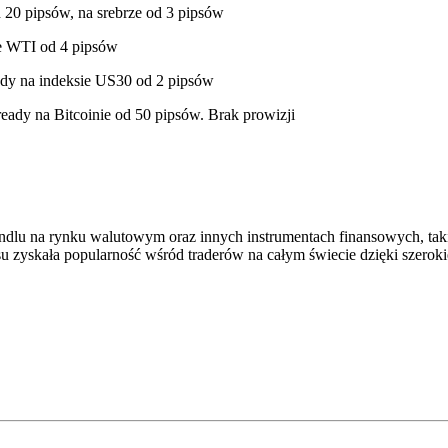
od 20 pipsów, na srebrze od 3 pipsów
ie WTI od 4 pipsów
ady na indeksie US30 od 2 pipsów
ready na Bitcoinie od 50 pipsów. Brak prowizji
ndlu na rynku walutowym oraz innych instrumentach finansowych, taki
zasu zyskała popularność wśród traderów na całym świecie dzięki sze