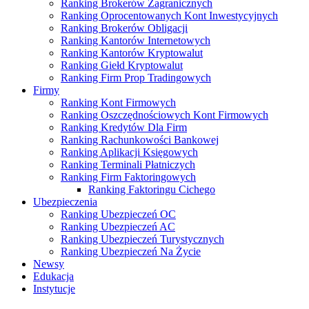
Ranking Brokerów Zagranicznych
Ranking Oprocentowanych Kont Inwestycyjnych
Ranking Brokerów Obligacji
Ranking Kantorów Internetowych
Ranking Kantorów Kryptowalut
Ranking Giełd Kryptowalut
Ranking Firm Prop Tradingowych
Firmy
Ranking Kont Firmowych
Ranking Oszczędnościowych Kont Firmowych
Ranking Kredytów Dla Firm
Ranking Rachunkowości Bankowej
Ranking Aplikacji Księgowych
Ranking Terminali Płatniczych
Ranking Firm Faktoringowych
Ranking Faktoringu Cichego
Ubezpieczenia
Ranking Ubezpieczeń OC
Ranking Ubezpieczeń AC
Ranking Ubezpieczeń Turystycznych
Ranking Ubezpieczeń Na Życie
Newsy
Edukacja
Instytucje