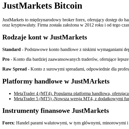
JustMarkets Bitcoin
JustMarkets to międzynarodowy broker forex, oferujący dostęp do ha
oraz kryptowaluty. Firma została założona w 2012 roku i od tego c
Rodzaje kont w JustMarkets
Standard
- Podstawowe konto handlowe z niskimi wymaganiami d
Pro
- Konto dla bardziej zaawansowanych traderów, oferujące lepsz
Raw Spread
- Konto z surowymi spreadami, odpowiednie dla profe
Platformy handlowe w JustMArkets
MetaTrader 4 (MT4). Popularna platforma handlowa, oferująca 
MetaTrader 5 (MT5) -Nowsza wersja MT4, z dodatkowymi funk
Instrumenty finansowe JustMarkets
Forex
: Handel parami walutowymi, w tym głównymi, minorowymi i e