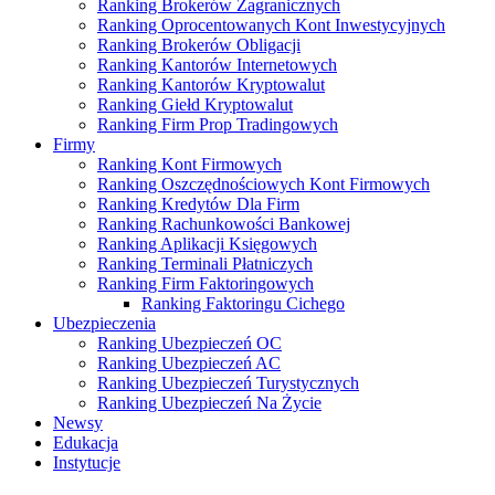
Ranking Brokerów Zagranicznych
Ranking Oprocentowanych Kont Inwestycyjnych
Ranking Brokerów Obligacji
Ranking Kantorów Internetowych
Ranking Kantorów Kryptowalut
Ranking Giełd Kryptowalut
Ranking Firm Prop Tradingowych
Firmy
Ranking Kont Firmowych
Ranking Oszczędnościowych Kont Firmowych
Ranking Kredytów Dla Firm
Ranking Rachunkowości Bankowej
Ranking Aplikacji Księgowych
Ranking Terminali Płatniczych
Ranking Firm Faktoringowych
Ranking Faktoringu Cichego
Ubezpieczenia
Ranking Ubezpieczeń OC
Ranking Ubezpieczeń AC
Ranking Ubezpieczeń Turystycznych
Ranking Ubezpieczeń Na Życie
Newsy
Edukacja
Instytucje