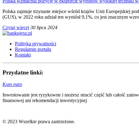
Polska wzmacnia pozycję w eksporcie wyrobów wysokiej techniki 
Polska zajmuje trzynaste miejsce wśród krajów Unii Europejskiej 
(GUS), w 2022 roku udział ten wyniósł 9,1%, co jest znacznym wzro
Czytaj więcej
30 lipca 2024
Polityka prywatności
Regulamin portalu
Kontakt
Przydatne linki:
Kurs euro
Inwestowanie jest ryzykowne i możesz stracić część lub całość zain
finansowej ani rekomendacji inwestycyjnej
© 2023 Wszelkie prawa zastrzeżone.