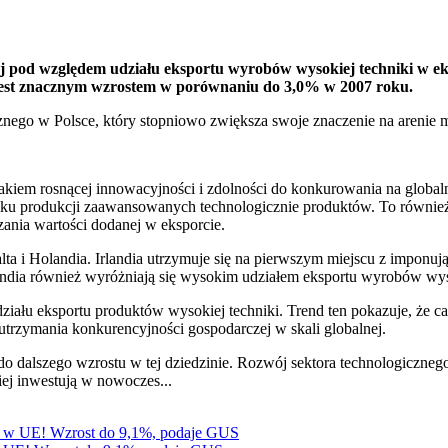
iej pod względem udziału eksportu wyrobów wysokiej techniki w 
o jest znacznym wzrostem w porównaniu do 3,0% w 2007 roku.
icznego w Polsce, który stopniowo zwiększa swoje znaczenie na arenie
nakiem rosnącej innowacyjności i zdolności do konkurowania na global
ię ku produkcji zaawansowanych technologicznie produktów. To również e
zania wartości dodanej w eksporcie.
Malta i Holandia. Irlandia utrzymuje się na pierwszym miejscu z impon
andia również wyróżniają się wysokim udziałem eksportu wyrobów wy
ału eksportu produktów wysokiej techniki. Trend ten pokazuje, że c
trzymania konkurencyjności gospodarczej w skali globalnej.
 do dalszego wzrostu w tej dziedzinie. Rozwój sektora technologiczneg
iej inwestują w nowoczes...