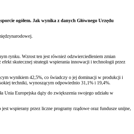
eksporcie ogółem. Jak wynika z danych Głównego Urzędu
 międzynarodowej.
nym rynku. Wzrost ten jest również odzwierciedleniem zmian
fekt skutecznej strategii wspierania innowacji i technologii przez
ującym wynikiem 42,5%, co świadczy o jej dominacji w produkcji i
sokiej techniki, wynoszącym odpowiednio 31,1% i 19,4%.
ała Unia Europejska dąży do zwiększenia swojego udziału w
o jest wspierany przez liczne programy rządowe oraz fundusze unijne,