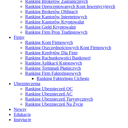
Ranking Brokerów Zagranicznych
Ranking Oprocentowanych Kont Inwestycyjnych
Ranking Brokerów Obligacji
Ranking Kantorów Internetowych
Ranking Kantorów Kryptowalut
Ranking Giełd Kryptowalut
Ranking Firm Prop Tradingowych
Firmy
Ranking Kont Firmowych
Ranking Oszczędnościowych Kont Firmowych
Ranking Kredytów Dla Firm
Ranking Rachunkowości Bankowej
Ranking Aplikacji Księgowych
Ranking Terminali Płatniczych
Ranking Firm Faktoringowych
Ranking Faktoringu Cichego
Ubezpieczenia
Ranking Ubezpieczeń OC
Ranking Ubezpieczeń AC
Ranking Ubezpieczeń Turystycznych
Ranking Ubezpieczeń Na Życie
Newsy
Edukacja
Instytucje