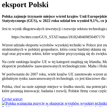
eksport Polski
Polska zajmuje trzynaste miejsce wśród krajów Unii Europejsk
Statystycznego (GUS), w 2022 roku udział ten wyniósł 9,1%, c
Jest to wynik długotrwałych inwestycji i rozwoju sektora technolog
https://twitter.com/GUS_STAT/status/1818248469850497170
Wzrost udziału eksportu wyrobów wysokiej techniki w Polsce jest z
strukturalnych w polskiej gospodarce, która coraz bardziej skłania s
rząd oraz prywatny sektor, które wspólnie przyczyniają się do zwięks
Na czele rankingu krajów UE w tej kategorii znajdują się Irlandia, 
eksporcie produktów zaawansowanych technologicznie. Malta i Hol
W porównaniu do 2007 roku, wiele krajów UE zanotowało wzrost udzi
globalnym rynku zaawansowanych technologii, co jest kluczowe dla u
Polska, choć na razie zajmuje miejsce w środku stawki, ma potencjał
które promują innowacje, badania i rozwój. Polskie firmy coraz częśc
Czytaj więcej