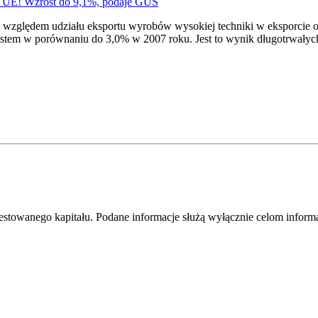
w UE! Wzrost do 9,1%, podaje GUS
pod względem udziału eksportu wyrobów wysokiej techniki w eksporci
stem w porównaniu do 3,0% w 2007 roku. Jest to wynik długotrwałych 
westowanego kapitału. Podane informacje służą wyłącznie celom infor