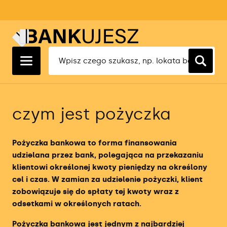
Ranking Lokat 1 Miesięcznych
Ranking Kredytów Hipotecznych
Ranking Kont Osobistych
Ranking Kont Firmowych
Ranking Faktoringu Cichego
Ranking Ubezpieczeń OC
Ranking Lokat 3 Miesięcznych
Ranking Kredytów Gotówkowych
Ranking Kont Oszczędnościowych
Ranking Oszczędnościowych Kont
Ranking Ubezpieczeń AC
Firmowych
Ranking Lokat 6 Miesięcznych
Ranking Kredytów Konsolidacyjnych
Ranking Kont Walutowych
Ranking Ubezpieczeń Turystycznych
Ranking Kredytów Dla Firm
czym jest pożyczka
Ranking Lokat 12 Miesięcznych
Ranking Kart Kredytowych
Ranking Kont Maklerskich
Ranking Ubezpieczeń Na Życie
Ranking Rachunkowości Bankowej
Ranking Pożyczek Gotówkowych
Ranking Kont Dla Młodych
Pożyczka bankowa to forma finansowania
Ranking Aplikacji Księgowych
udzielana przez bank, polegająca na przekazaniu
Ranking Kont Forex
klientowi określonej kwoty pieniędzy na określony
Ranking Terminali Płatniczych
cel i czas. W zamian za udzielenie pożyczki, klient
Ranking Brokerów
zobowiązuje się do spłaty tej kwoty wraz z
Ranking Firm Faktoringowych
odsetkami w określonych ratach.
Ranking brokerów ETF
Pożyczka bankowa jest jednym z najbardziej