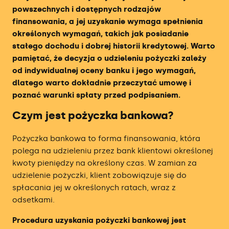
powszechnych i dostępnych rodzajów
Ranking Brokerów Zagranicznych
finansowania, a jej uzyskanie wymaga spełnienia
określonych wymagań, takich jak posiadanie
Ranking Oprocentowanych Kont
stałego dochodu i dobrej historii kredytowej. Warto
Inwestycyjnych
pamiętać, że decyzja o udzieleniu pożyczki zależy
od indywidualnej oceny banku i jego wymagań,
Ranking Brokerów Obligacji
dlatego warto dokładnie przeczytać umowę i
poznać warunki spłaty przed podpisaniem.
Ranking Kantorów Internetowych
Czym jest pożyczka bankowa?
Ranking Kantorów Kryptowalut
Pożyczka bankowa to forma finansowania, która
polega na udzieleniu przez bank klientowi określonej
Ranking Giełd Kryptowalut
kwoty pieniędzy na określony czas. W zamian za
udzielenie pożyczki, klient zobowiązuje się do
Ranking Firm Prop Tradingowych
spłacania jej w określonych ratach, wraz z
odsetkami.
Procedura uzyskania pożyczki bankowej jest