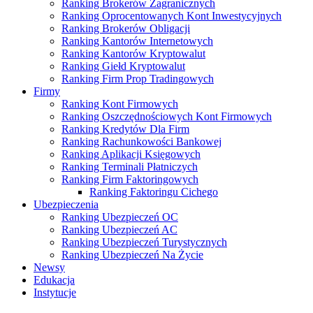
Ranking Brokerów Zagranicznych
Ranking Oprocentowanych Kont Inwestycyjnych
Ranking Brokerów Obligacji
Ranking Kantorów Internetowych
Ranking Kantorów Kryptowalut
Ranking Giełd Kryptowalut
Ranking Firm Prop Tradingowych
Firmy
Ranking Kont Firmowych
Ranking Oszczędnościowych Kont Firmowych
Ranking Kredytów Dla Firm
Ranking Rachunkowości Bankowej
Ranking Aplikacji Księgowych
Ranking Terminali Płatniczych
Ranking Firm Faktoringowych
Ranking Faktoringu Cichego
Ubezpieczenia
Ranking Ubezpieczeń OC
Ranking Ubezpieczeń AC
Ranking Ubezpieczeń Turystycznych
Ranking Ubezpieczeń Na Życie
Newsy
Edukacja
Instytucje