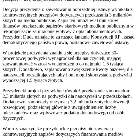
Decyzja prezydenta o zawetowaniu poprzedniej ustawy wynikała z
kontrowersyjnych przepisów dotyczących przekazania 3 miliardów
złotych na media publiczne. Zapis ten umożliwiał ministrowi
finansów przekazanie papierów skarbowych mediom publicznym w
rekompensacie za utracone wpływy z opłat abonamentowych.
Prezydent Duda uznając to za rażące łamanie Konstytucji RP i zasad
demokratycznego państwa prawa, postanowił zawetować ustawę.
W projekcie prezydenta znajdują się przepisy dotyczące 30-
procentowej podwyżki wynagrodzeń dla nauczycieli, mającej
zagwarantować wzrost wynagrodzeń o co najmniej 1,5 tysiąca
złotych. Dodatkowo, zaplanowano zwiększenie kwoty bazowej dla
nauczycieli początkujących, aby i oni mogli skorzystać z podwyżki
wynoszącej 1,5 tysiąca złotych.
Prezydencki projekt przewiduje również przekazanie samorządom
2,3 miliarda złotych na podwyżki dla nauczycieli w przedszkolach.
Dodatkowo, samorządy otrzymają 3,2 miliarda złotych subwencji
rozwojowej, podzielonej głównie z uwzględnieniem liczby
mieszkańców oraz wpływów z podatku dochodowego od osób
fizycznych.
Warto zaznaczyć, że prezydenckie przepisy nie zawierają
kontrowersyjnych zapisów dotyczących finansowania mediów