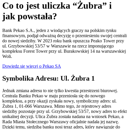
Co to jest uliczka “Żubra” i
jak powstała?
Bank Pekao S.A., jeden z wiodących graczy na polskim rynku
finansowym, podjął odważną decyzję o przeniesieniu swojej centrali
do nowej siedziby. W 2023 roku bank opuszcza Peako Tower przy
ul. Grzybowskiej 53/57 w Warszawie na rzecz imponującego
kompleksu Forest Tower przy ul. Burakowskiej 14 na warszawskiej
Woli.
Dowiedz się więcej o Pekao SA
Symbolika Adresu: Ul. Żubra 1
Jednak zmiana adresu to nie tylko kwestia przestrzeni biurowej.
Centrala Banku Pekao w maju przeniosła się do nowego
kompleksu, a przy okazji zyskała nowy, symboliczny adres: ul.
Żubra 1, 01-066 Warszawa. Mimo tego, że rejestrowy adres
siedziby pozostaje przy ul. Grzybowskiej 53/57, nowy adres to efekt
unikalnej decyzji. Ulica Żubra została nadana na wniosek Pekao, a
Rada Miasta Stołecznego Warszawy oficjalnie nadała jej nazwę.
Dzięki temu, siedziba banku nosi teraz adres, który nawiązuje do