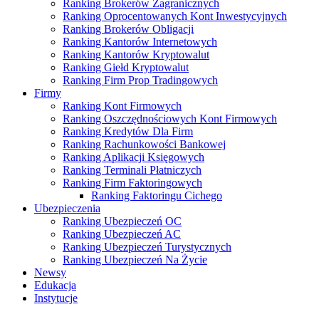
Ranking Brokerów Zagranicznych
Ranking Oprocentowanych Kont Inwestycyjnych
Ranking Brokerów Obligacji
Ranking Kantorów Internetowych
Ranking Kantorów Kryptowalut
Ranking Giełd Kryptowalut
Ranking Firm Prop Tradingowych
Firmy
Ranking Kont Firmowych
Ranking Oszczędnościowych Kont Firmowych
Ranking Kredytów Dla Firm
Ranking Rachunkowości Bankowej
Ranking Aplikacji Księgowych
Ranking Terminali Płatniczych
Ranking Firm Faktoringowych
Ranking Faktoringu Cichego
Ubezpieczenia
Ranking Ubezpieczeń OC
Ranking Ubezpieczeń AC
Ranking Ubezpieczeń Turystycznych
Ranking Ubezpieczeń Na Życie
Newsy
Edukacja
Instytucje