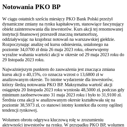
Notowania PKO BP
W ciągu ostatnich sześciu miesięcy PKO Bank Polski przeżył
dynamiczne zmiany na rynku kapitałowym, stanowiące fascynujący
obiekt zainteresowania dla inwestorów. Kurs akcji tej renomowanej
instytucji finansowej przeszedł znaczną metamorfozę,
oddziaływując na krajobraz notowań na warszawskiej giełdzie.
Rozpoczynając analizę od kursu odniesienia, ustalonego na
poziomie 34,0700 zł dnia 26 maja 2023 roku, obserwujemy
wyraźne wahania wartości akcji w okresie od 29 maja 2023 roku do
29 listopada 2023 roku.
Najważniejszym punktem do zauważenia jest znacząca zmiana
kursu akcji o 40,15%, co oznacza wzrost o 13,6800 zł w
analizowanym okresie. To istotne wydarzenie dla inwestorów,
którzy śledzą notowania PKO BP. Maksymalna wartość akcji
osiągnięta 20 listopada 2023 roku wyniosła 48,5000 zł, podczas gdy
minimum zaobserwowano 31 maja 2023 roku i było to 31,9100 zł.
Średnia cena akcji w analizowanym okresie kształtowała się na
poziomie 38,5973 zł, co stanowi istotny kontekst dla oceny ogólnej
tendencji rynkowej.
Wolumen obrotu odgrywa kluczową rolę w zrozumieniu
aktywności inwestorów na rynku. W przypadku PKO BP, wolumen