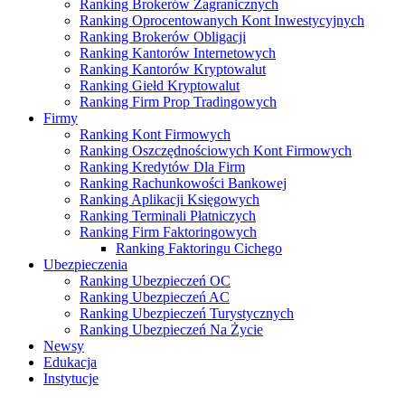
Ranking Brokerów Zagranicznych
Ranking Oprocentowanych Kont Inwestycyjnych
Ranking Brokerów Obligacji
Ranking Kantorów Internetowych
Ranking Kantorów Kryptowalut
Ranking Giełd Kryptowalut
Ranking Firm Prop Tradingowych
Firmy
Ranking Kont Firmowych
Ranking Oszczędnościowych Kont Firmowych
Ranking Kredytów Dla Firm
Ranking Rachunkowości Bankowej
Ranking Aplikacji Księgowych
Ranking Terminali Płatniczych
Ranking Firm Faktoringowych
Ranking Faktoringu Cichego
Ubezpieczenia
Ranking Ubezpieczeń OC
Ranking Ubezpieczeń AC
Ranking Ubezpieczeń Turystycznych
Ranking Ubezpieczeń Na Życie
Newsy
Edukacja
Instytucje