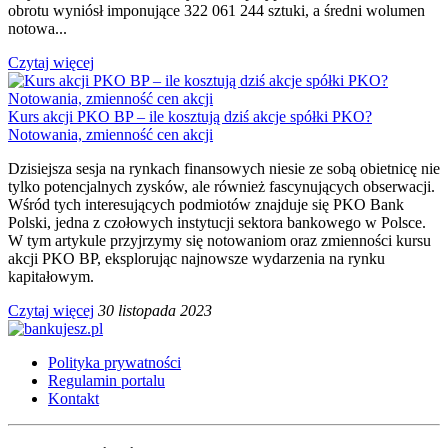
obrotu wyniósł imponujące 322 061 244 sztuki, a średni wolumen
notowa...
Czytaj więcej
Kurs akcji PKO BP – ile kosztują dziś akcje spółki PKO?
Notowania, zmienność cen akcji
Dzisiejsza sesja na rynkach finansowych niesie ze sobą obietnicę nie
tylko potencjalnych zysków, ale również fascynujących obserwacji.
Wśród tych interesujących podmiotów znajduje się PKO Bank
Polski, jedna z czołowych instytucji sektora bankowego w Polsce.
W tym artykule przyjrzymy się notowaniom oraz zmienności kursu
akcji PKO BP, eksplorując najnowsze wydarzenia na rynku
kapitałowym.
Czytaj więcej
30 listopada 2023
Polityka prywatności
Regulamin portalu
Kontakt