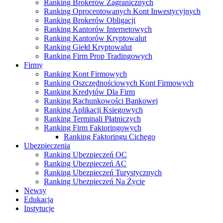
Ranking Brokerów Zagranicznych
Ranking Oprocentowanych Kont Inwestycyjnych
Ranking Brokerów Obligacji
Ranking Kantorów Internetowych
Ranking Kantorów Kryptowalut
Ranking Giełd Kryptowalut
Ranking Firm Prop Tradingowych
Firmy
Ranking Kont Firmowych
Ranking Oszczędnościowych Kont Firmowych
Ranking Kredytów Dla Firm
Ranking Rachunkowości Bankowej
Ranking Aplikacji Księgowych
Ranking Terminali Płatniczych
Ranking Firm Faktoringowych
Ranking Faktoringu Cichego
Ubezpieczenia
Ranking Ubezpieczeń OC
Ranking Ubezpieczeń AC
Ranking Ubezpieczeń Turystycznych
Ranking Ubezpieczeń Na Życie
Newsy
Edukacja
Instytucje