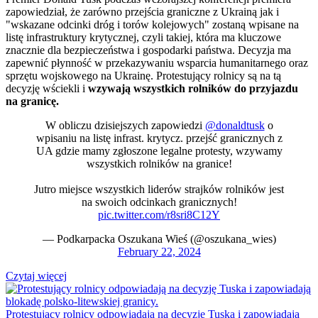
zapowiedział, że zarówno przejścia graniczne z Ukrainą jak i
"wskazane odcinki dróg i torów kolejowych" zostaną wpisane na
listę infrastruktury krytycznej, czyli takiej, która ma kluczowe
znacznie dla bezpieczeństwa i gospodarki państwa. Decyzja ma
zapewnić płynność w przekazywaniu wsparcia humanitarnego oraz
sprzętu wojskowego na Ukrainę. Protestujący rolnicy są na tą
decyzję wściekli i
wzywają wszystkich rolników do przyjazdu
na granicę.
W obliczu dzisiejszych zapowiedzi
@donaldtusk
o
wpisaniu na listę infrast. krytycz. przejść granicznych z
UA gdzie mamy zgłoszone legalne protesty, wzywamy
wszystkich rolników na granice!
Jutro miejsce wszystkich liderów strajków rolników jest
na swoich odcinkach granicznych!
pic.twitter.com/r8sri8C12Y
— Podkarpacka Oszukana Wieś (@oszukana_wies)
February 22, 2024
Czytaj więcej
Protestujący rolnicy odpowiadają na decyzję Tuska i zapowiadają