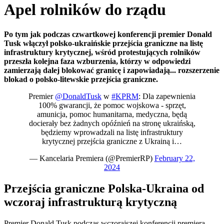
Apel rolników do rządu
Po tym jak podczas czwartkowej konferencji premier Donald
Tusk
włączył polsko-ukraińskie przejścia graniczne na listę
infrastruktury krytycznej, wśród protestujących rolników
przeszła
kolejna
faza wzburzenia, którzy w odpowiedzi
zamierzają dalej blokować granicę i zapowiadają... rozszerzenie
blokad o polsko-litewskie przejścia graniczne.
Premier
@DonaldTusk
w
#KPRM
: Dla zapewnienia
100% gwarancji, że pomoc wojskowa - sprzęt,
amunicja, pomoc humanitarna, medyczna, będą
docierały bez żadnych opóźnień na stronę ukraińską,
będziemy wprowadzali na listę infrastruktury
krytycznej przejścia graniczne z Ukrainą i…
— Kancelaria Premiera (@PremierRP)
February 22,
2024
Przejścia graniczne Polska-Ukraina od
wczoraj infrastrukturą krytyczną
Premier Donald Tusk podczas wczorajszej konferencji premiera