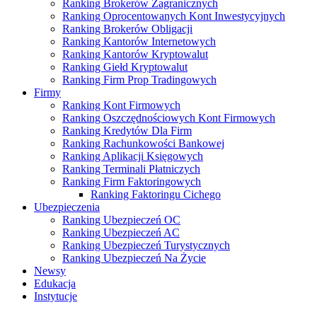
Ranking Brokerów Zagranicznych
Ranking Oprocentowanych Kont Inwestycyjnych
Ranking Brokerów Obligacji
Ranking Kantorów Internetowych
Ranking Kantorów Kryptowalut
Ranking Giełd Kryptowalut
Ranking Firm Prop Tradingowych
Firmy
Ranking Kont Firmowych
Ranking Oszczędnościowych Kont Firmowych
Ranking Kredytów Dla Firm
Ranking Rachunkowości Bankowej
Ranking Aplikacji Księgowych
Ranking Terminali Płatniczych
Ranking Firm Faktoringowych
Ranking Faktoringu Cichego
Ubezpieczenia
Ranking Ubezpieczeń OC
Ranking Ubezpieczeń AC
Ranking Ubezpieczeń Turystycznych
Ranking Ubezpieczeń Na Życie
Newsy
Edukacja
Instytucje