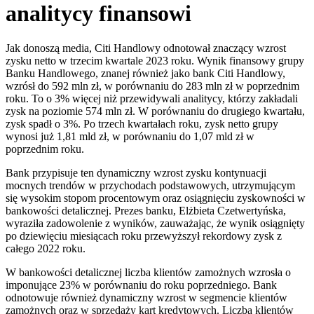
analitycy finansowi
Jak donoszą media, Citi Handlowy odnotował znaczący wzrost
zysku netto w trzecim kwartale 2023 roku. Wynik finansowy grupy
Banku Handlowego, znanej również jako bank Citi Handlowy,
wzrósł do 592 mln zł, w porównaniu do 283 mln zł w poprzednim
roku. To o 3% więcej niż przewidywali analitycy, którzy zakładali
zysk na poziomie 574 mln zł. W porównaniu do drugiego kwartału,
zysk spadł o 3%. Po trzech kwartałach roku, zysk netto grupy
wynosi już 1,81 mld zł, w porównaniu do 1,07 mld zł w
poprzednim roku.
Bank przypisuje ten dynamiczny wzrost zysku kontynuacji
mocnych trendów w przychodach podstawowych, utrzymującym
się wysokim stopom procentowym oraz osiągnięciu zyskowności w
bankowości detalicznej. Prezes banku, Elżbieta Czetwertyńska,
wyraziła zadowolenie z wyników, zauważając, że wynik osiągnięty
po dziewięciu miesiącach roku przewyższył rekordowy zysk z
całego 2022 roku.
W bankowości detalicznej liczba klientów zamożnych wzrosła o
imponujące 23% w porównaniu do roku poprzedniego. Bank
odnotowuje również dynamiczny wzrost w segmencie klientów
zamożnych oraz w sprzedaży kart kredytowych. Liczba klientów