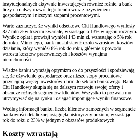
instytucjonalnych aktywnie inwestujących również rośnie, a bank
liczy na dalszy rozwój tego trendu wraz z ożywieniem
gospodarczym i niższymi stopami procentowymi.
Warto zaznaczyć, że wyniki odsetkowe Citi Handlowego wyniosły
827 mln zł w trzecim kwartale, wzrastając o 13% w ujęciu rocznym.
Wynik z opłat i prowizji wyniósł 143 mln zł, wzrastając o 5% rok
do roku. Mimo tego, bank musiał stawić czoło wzrostowi kosztów
działania, który wyniósł 8% rok do roku, głównie z powodu
wzrostu kosztów pracowniczych i kosztów wynajmu
nieruchomości.
Władze banku wyrażają optymizm co do przyszłości i spodziewają
się, że ożywienie gospodarcze oraz niższe stopy procentowe
przyciągną więcej inwestorów i firm do sektora bankowego. Bank
Citi Handlowy skupia się na dalszym rozwoju swojej oferty i
obsłudze różnych segmentów klientów. Wszystko to pozwala mu
utrzymywać się na rynku i osiągać imponujące wyniki finansowe.
Według informacji banku, liczba klientów zamożnych w segmencie
bankowości detalicznej osiągnęła historyczny poziom, wzrastając
rok do roku o 23% w jednym z obszarów produktowych.
Koszty wzrastają