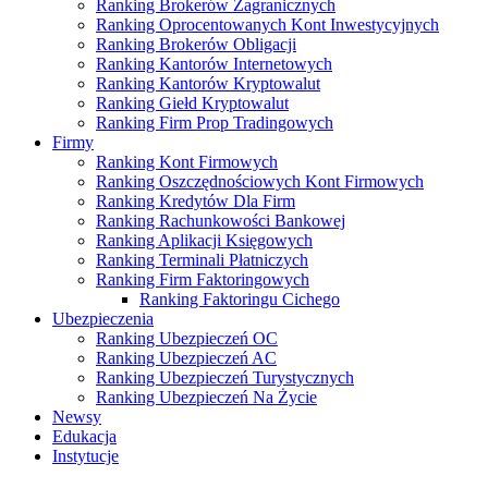
Ranking Brokerów Zagranicznych
Ranking Oprocentowanych Kont Inwestycyjnych
Ranking Brokerów Obligacji
Ranking Kantorów Internetowych
Ranking Kantorów Kryptowalut
Ranking Giełd Kryptowalut
Ranking Firm Prop Tradingowych
Firmy
Ranking Kont Firmowych
Ranking Oszczędnościowych Kont Firmowych
Ranking Kredytów Dla Firm
Ranking Rachunkowości Bankowej
Ranking Aplikacji Księgowych
Ranking Terminali Płatniczych
Ranking Firm Faktoringowych
Ranking Faktoringu Cichego
Ubezpieczenia
Ranking Ubezpieczeń OC
Ranking Ubezpieczeń AC
Ranking Ubezpieczeń Turystycznych
Ranking Ubezpieczeń Na Życie
Newsy
Edukacja
Instytucje